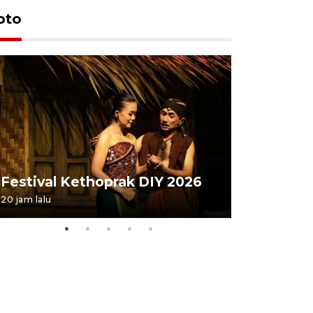
oto
Festival 
Festival Kethoprak DIY 2026
DIY
20 jam lalu
07 August 202