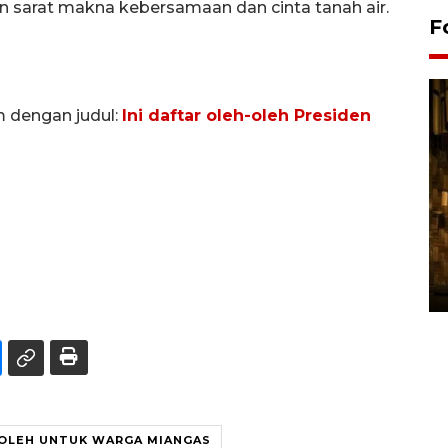
n sarat makna kebersamaan dan cinta tanah air.
F
m dengan judul:
Ini daftar oleh-oleh Presiden
Pasokan hortikultura
melimpah picu deflasi DIY
06 August 2026 11:37 WIB
OLEH UNTUK WARGA MIANGAS