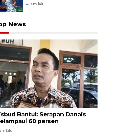
4 jam lalu
op News
isbud Bantul: Serapan Danais
elampaui 60 persen
jam lalu