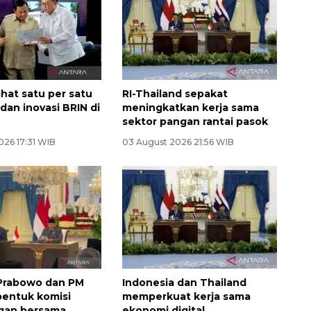
ihat satu per satu
RI-Thailand sepakat
t dan inovasi BRIN di
meningkatkan kerja sama
sektor pangan rantai pasok
026 17:31 WIB
03 August 2026 21:56 WIB
 Prabowo dan PM
Indonesia dan Thailand
bentuk komisi
memperkuat kerja sama
gan bersama
ekonomi digital