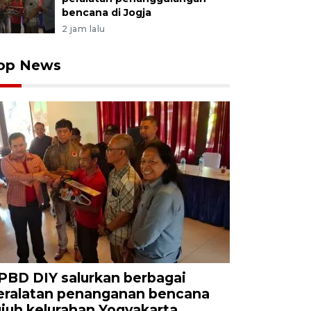
bencana di Jogja
2 jam lalu
op News
PBD DIY salurkan berbagai
eralatan penanganan bencana
ujuh kelurahan Yogyakarta