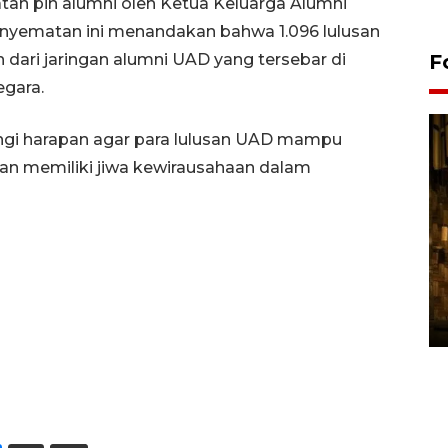
tan pin alumni oleh Ketua Keluarga Alumni
nyematan ini menandakan bahwa 1.096 lulusan
 dari jaringan alumni UAD yang tersebar di
F
gara.
ingi harapan agar para lulusan UAD mampu
dan memiliki jiwa kewirausahaan dalam
Pasokan hortikultura
melimpah picu deflasi DIY
06 August 2026 11:37 WIB