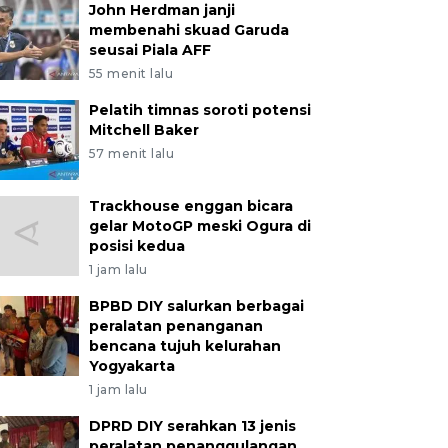
John Herdman janji
membenahi skuad Garuda
seusai Piala AFF
55 menit lalu
Pelatih timnas soroti potensi
Mitchell Baker
57 menit lalu
Trackhouse enggan bicara
gelar MotoGP meski Ogura di
posisi kedua
1 jam lalu
BPBD DIY salurkan berbagai
peralatan penanganan
bencana tujuh kelurahan
Yogyakarta
1 jam lalu
DPRD DIY serahkan 13 jenis
peralatan penanggulangan