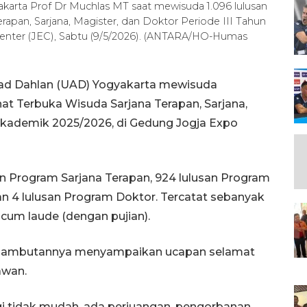
karta Prof Dr Muchlas MT saat mewisuda 1.096 lulusan
apan, Sarjana, Magister, dan Doktor Periode III Tahun
enter (JEC), Sabtu (9/5/2026). (ANTARA/HO-Humas
mad Dahlan (UAD) Yogyakarta mewisuda
at Terbuka Wisuda Sarjana Terapan, Sarjana,
 Akademik 2025/2026, di Gedung Jogja Expo
usan Program Sarjana Terapan, 924 lulusan Program
dan 4 lulusan Program Doktor. Tercatat sebanyak
cum laude (dengan pujian).
 sambutannya menyampaikan ucapan selamat
awan.
i tidak mudah, ada perjuangan, pengorbanan,