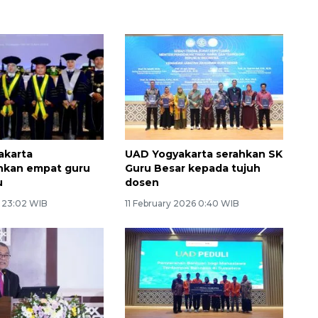
akarta
UAD Yogyakarta serahkan SK
kan empat guru
Guru Besar kepada tujuh
u
dosen
6 23:02 WIB
11 February 2026 0:40 WIB