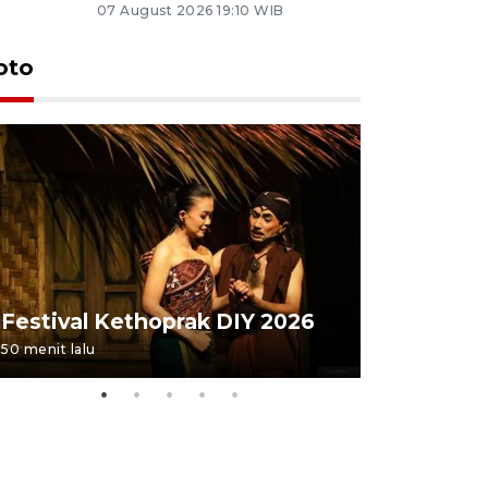
07 August 2026 19:10 WIB
oto
Festival 
Festival Kethoprak DIY 2026
DIY
50 menit lalu
22 jam lalu