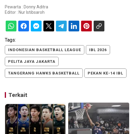
Pewarta : Donny Aditra
Editor :
Nur Istibsaroh
Tags:
INDONESIAN BASKETBALL LEAGUE
IBL 2026
PELITA JAYA JAKARTA
TANGERANG HAWKS BASKETBALL
PEKAN KE-14 IBL
Terkait