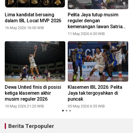
Lima kandidat bersaing
Pelita Jaya tutup musim
dalam IBL Local MVP 2026
reguler dengan
kemenangan lawan Satria
16 May 2026 16:00 WIB
Muda
11 May 2026 6:30 WIB
Dewa United finis di posisi
Klasemen IBL 2026: Pelita
ketiga klasemen akhir
Jaya tak tergoyahkan di
musim reguler 2026
puncak
10 May 2026 21:20 WIB
05 May 2026 6:55 WIB
2
Berita Terpopuler