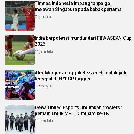
Timnas Indonesia imbang tanpa gol
melawan Singapura pada babak pertama
7 jam lalu
India berpotensi mundur dari FIFA ASEAN Cup
2026
11 jam lalu
Alex Marquez ungguli Bezzecchi untuk jadi
tercepat di FP1 GP Inggris
7 jam lalu
Dewa United Esports umumkan "rosters"
pemain untuk MPL ID musim ke-18
21 jam lalu