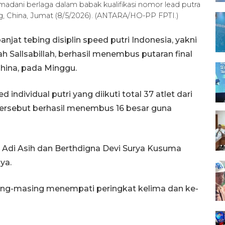
amadani berlaga dalam babak kualifikasi nomor lead putra
g, China, Jumat (8/5/2026). (ANTARA/HO-PP FPTI.)
njat tebing disiplin speed putri Indonesia, yakni
 Sallsabillah, berhasil menembus putaran final
China, pada Minggu.
individual putri yang diikuti total 37 atlet dari
 tersebut berhasil menembus 16 besar guna
k Adi Asih dan Berthdigna Devi Surya Kusuma
ya.
sing-masing menempati peringkat kelima dan ke-