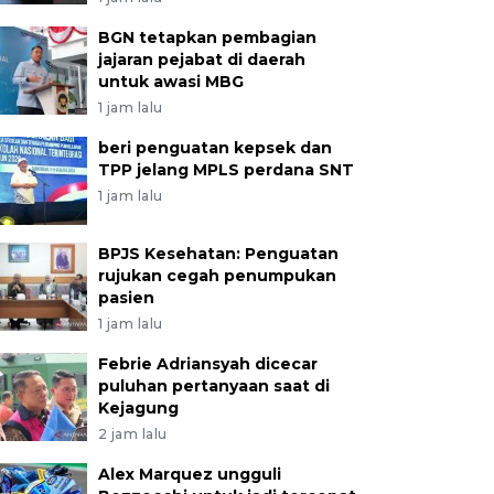
BGN tetapkan pembagian
jajaran pejabat di daerah
untuk awasi MBG
1 jam lalu
beri penguatan kepsek dan
TPP jelang MPLS perdana SNT
1 jam lalu
BPJS Kesehatan: Penguatan
rujukan cegah penumpukan
pasien
1 jam lalu
Febrie Adriansyah dicecar
puluhan pertanyaan saat di
Kejagung
2 jam lalu
Alex Marquez ungguli