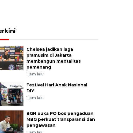
erkini
Chelsea jadikan laga
pramusim di Jakarta
membangun mentalitas
pemenang
1 jam lalu
Festival Hari Anak Nasional
DIY
1 jam lalu
BGN buka PO box pengaduan
MBG perkuat transparansi dan
pengawasan
1 jam lalu