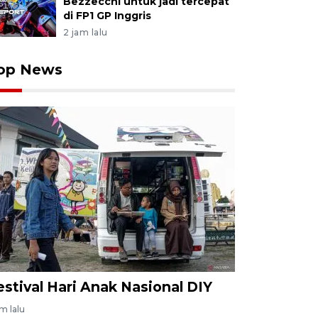
Bezzecchi untuk jadi tercepat
di FP1 GP Inggris
2 jam lalu
op News
estival Hari Anak Nasional DIY
am lalu