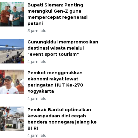
Bupati Sleman: Penting
merangkul Gen-Z guna
mempercepat regenerasi
petani
3 jam lalu
Gunungkidul mempromosikan
destinasi wisata melalui
"event sport tourism"
4 jam lalu
Pemkot menggerakkan
ekonomi rakyat lewat
peringatan HUT Ke-270
Yogyakarta
4 jam lalu
Pemkab Bantul optimalkan
kewaspadaan dini cegah
bendera nonnegara jelang ke
81 RI
4 jam lalu