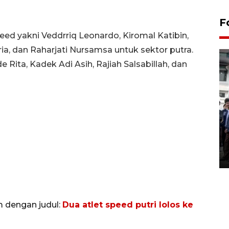
F
eed yakni Veddrriq Leonardo, Kiromal Katibin,
ria, dan Raharjati Nursamsa untuk sektor putra.
 Rita, Kadek Adi Asih, Rajiah Salsabillah, dan
BPJS Kesehatan Yogyakarta
perkuat sinergi dengan
ANTARA Biro DIY
03 August 2026 17:24 WIB
m dengan judul:
Dua atlet speed putri lolos ke