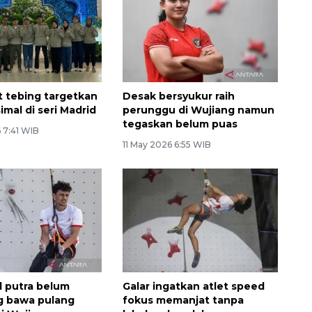
t tebing targetkan
Desak bersyukur raih
imal di seri Madrid
perunggu di Wujiang namun
tegaskan belum puas
 7:41 WIB
11 May 2026 6:55 WIB
 putra belum
Galar ingatkan atlet speed
g bawa pulang
fokus memanjat tanpa