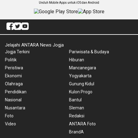
Unduh Mobile Apps untuk iOS dan Android
Jelajahi ANTARA News Jogja
Jogja Terkini
Pariwisata & Budaya
Politik
Hiburan
Peristiwa
Mancanegara
Ekonomi
Yogyakarta
Olahraga
Gunung Kidul
Pendidikan
Kulon Progo
Nasional
Bantul
Nusantara
Sleman
Foto
Redaksi
Video
ANTARA Foto
BrandA