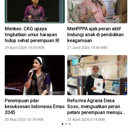
Menkes: CKG upaya
MenPPPA ajak peran aktif
n
tingkatkan umur harapan
lindungi anak di pendidikan
hidup sehat perempuan RI
keagamaan
29 April 2026 19:35 WIB
21 June 2026 19:40 WIB
2
Perempuan pilar
Reforma Agraria Desa
g
kesuksesan Indonesia Emas
Soso, menguatkan peran
a
2045
petani perempuan menuju
kesejahteraan
03 May 2026 10:18 WIB
23 April 2026 0:14 WIB