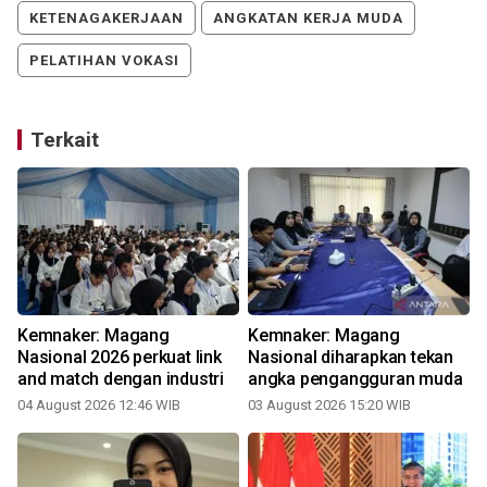
KETENAGAKERJAAN
ANGKATAN KERJA MUDA
PELATIHAN VOKASI
Terkait
Kemnaker: Magang
Kemnaker: Magang
Nasional 2026 perkuat link
Nasional diharapkan tekan
and match dengan industri
angka pengangguran muda
04 August 2026 12:46 WIB
03 August 2026 15:20 WIB
2