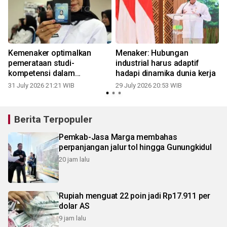
Kemenaker optimalkan
Menaker: Hubungan
pemerataan studi-
industrial harus adaptif
kompetensi dalam
hadapi dinamika dunia kerja
MagangHub 2026
31 July 2026 21:21 WIB
29 July 2026 20:53 WIB
2
Berita Terpopuler
Pemkab-Jasa Marga membahas
perpanjangan jalur tol hingga Gunungkidul
20 jam lalu
Rupiah menguat 22 poin jadi Rp17.911 per
dolar AS
9 jam lalu