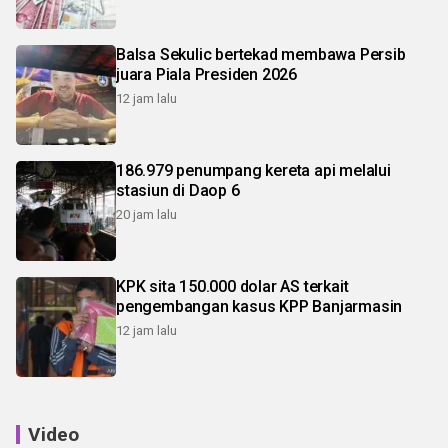
Balsa Sekulic bertekad membawa Persib
juara Piala Presiden 2026
12 jam lalu
186.979 penumpang kereta api melalui
stasiun di Daop 6
20 jam lalu
KPK sita 150.000 dolar AS terkait
pengembangan kasus KPP Banjarmasin
12 jam lalu
Video