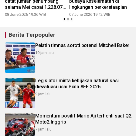
i
catat jumlah penumpang
budaya keselamatan di
selama Mei capai 1.228.076
lingkungan perkeretaapian
orang
08 June 2026 19:36 WIB
07 June 2026 19:42 WIB
Berita Terpopuler
Pelatih timnas soroti potensi Mitchell Baker
19 jam lalu
Legislator minta kebijakan naturalisasi
dievaluasi usai Piala AFF 2026
9 jam lalu
Momentum positif Mario Aji terhenti saat Q2
Moto2 Inggris
7 jam lalu