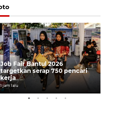
oto
Job Fair Bantul 2026
targetkan serap 750 pencari
Lelang b
kerja
Kejaksaa
1 jam lalu
5 jam lalu