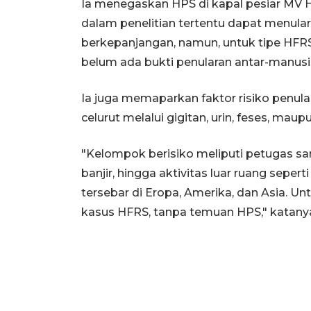
Ia menegaskan HPS di kapal pesiar MV
dalam penelitian tertentu dapat menular
berkepanjangan, namun, untuk tipe HFRS 
belum ada bukti penularan antar-manusi
Ia juga memaparkan faktor risiko penula
celurut melalui gigitan, urin, feses, mau
"Kelompok berisiko meliputi petugas sa
banjir, hingga aktivitas luar ruang seper
tersebar di Eropa, Amerika, dan Asia. Un
kasus HFRS, tanpa temuan HPS," katany