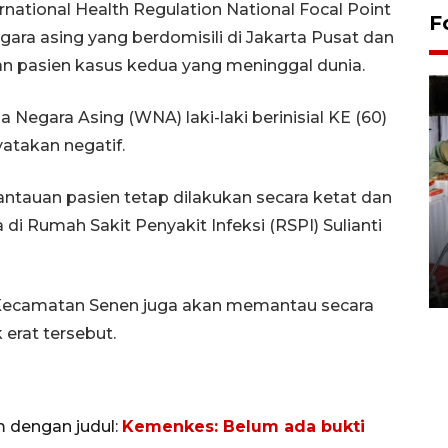
national Health Regulation National Focal Point
F
egara asing yang berdomisili di Jakarta Pusat dan
 pasien kasus kedua yang meninggal dunia.
Negara Asing (WNA) laki-laki berinisial KE (60)
yatakan negatif.
tauan pasien tetap dilakukan secara ketat dan
di Rumah Sakit Penyakit Infeksi (RSPI) Sulianti
Pameran seni rupa karya
seniman neurodivergen
03 August 2026 13:03 WIB
Kecamatan Senen juga akan memantau secara
 erat tersebut.
m dengan judul:
Kemenkes: Belum ada bukti