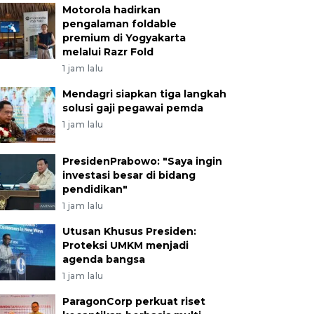
Motorola hadirkan
pengalaman foldable
premium di Yogyakarta
melalui Razr Fold
1 jam lalu
Mendagri siapkan tiga langkah
solusi gaji pegawai pemda
1 jam lalu
PresidenPrabowo: "Saya ingin
investasi besar di bidang
pendidikan"
1 jam lalu
Utusan Khusus Presiden:
Proteksi UMKM menjadi
agenda bangsa
1 jam lalu
ParagonCorp perkuat riset