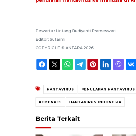
penularan hantavirus ke manusia di RI
Pewarta :
Lintang Budiyanti Prameswari
Editor:
Sutarmi
COPYRIGHT ©
ANTARA
2026
HANTAVIRUS
PENULARAN HANTAVIRUS
KEMENKES
HANTAVIRUS INDONESIA
Berita Terkait