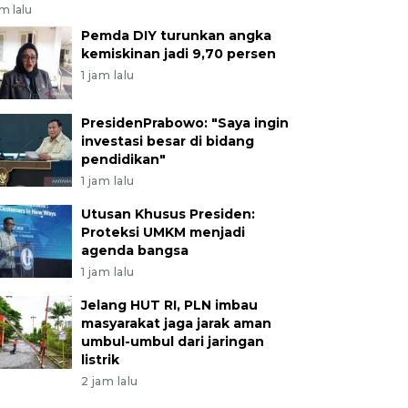
am lalu
Pemda DIY turunkan angka
kemiskinan jadi 9,70 persen
1 jam lalu
PresidenPrabowo: "Saya ingin
investasi besar di bidang
pendidikan"
1 jam lalu
Utusan Khusus Presiden:
Proteksi UMKM menjadi
agenda bangsa
1 jam lalu
Jelang HUT RI, PLN imbau
masyarakat jaga jarak aman
umbul-umbul dari jaringan
listrik
2 jam lalu