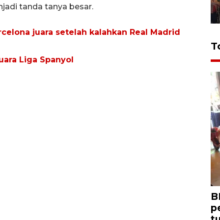
jadi tanda tanya besar.
celona juara setelah kalahkan Real Madrid
T
uara Liga Spanyol
B
p
t