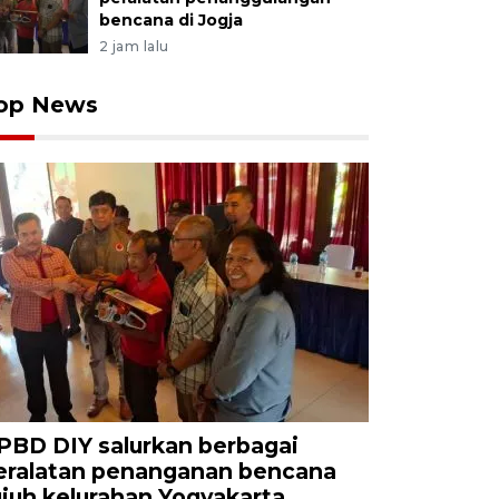
bencana di Jogja
2 jam lalu
op News
PBD DIY salurkan berbagai
eralatan penanganan bencana
ujuh kelurahan Yogyakarta