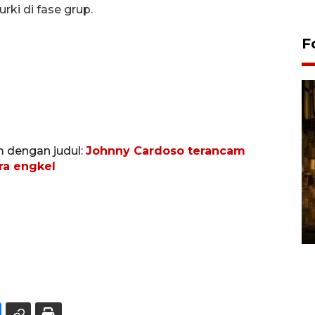
rki di fase grup.
F
m dengan judul:
Johnny Cardoso terancam
ra engkel
Pasokan hortikultura
melimpah picu deflasi DIY
06 August 2026 11:37 WIB