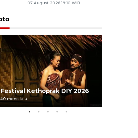
07 August 2026 19:10 WIB
oto
Festival 
Festival Kethoprak DIY 2026
DIY
40 menit lalu
22 jam lalu