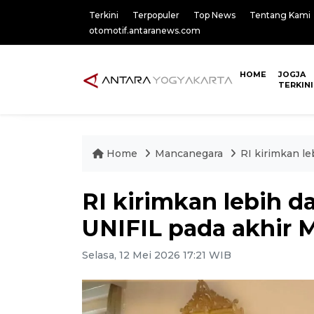
Terkini
Terpopuler
Top News
Tentang Kami
otomotif.antaranews.com
HOME
JOGJA
TERKINI
Home
Mancanegara
RI kirimkan le
RI kirimkan lebih d
UNIFIL pada akhir 
Selasa, 12 Mei 2026 17:21 WIB