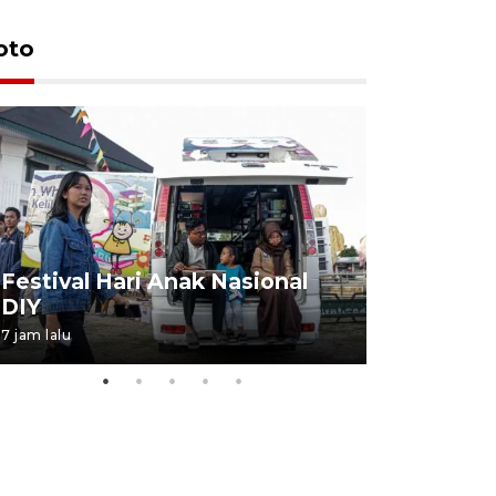
oto
Job Fair 
Festival Hari Anak Nasional
targetkan
DIY
kerja
7 jam lalu
06 August 20