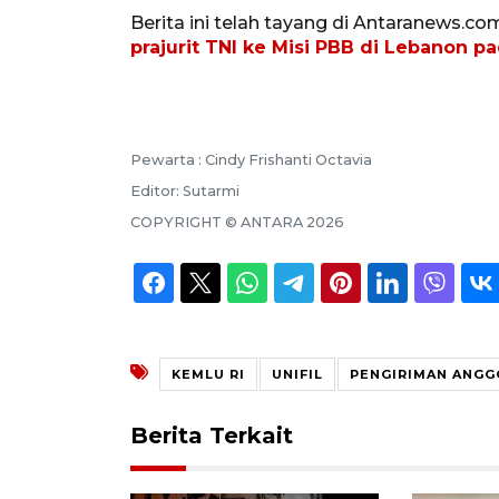
Berita ini telah tayang di Antaranews.co
prajurit TNI ke Misi PBB di Lebanon p
Pewarta :
Cindy Frishanti Octavia
Editor:
Sutarmi
COPYRIGHT ©
ANTARA
2026
KEMLU RI
UNIFIL
PENGIRIMAN ANGG
Berita Terkait