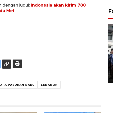
m dengan judul:
Indonesia akan kirim 780
F
ada Mei
BPJS Kesehatan Yogyakarta
perkuat sinergi dengan
ANTARA Biro DIY
03 August 2026 17:24 WIB
OTA PASUKAN BARU
LEBANON