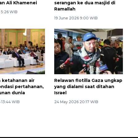
n Ali Khamenei
serangan ke dua masjid di
Ramallah
 5:26 WIB
19 June 2026 9:00 WIB
n ketahanan air
Relawan flotilla Gaza ungkap
ondasi pertahanan,
yang dialami saat ditahan
nan dunia
Israel
 13:44 WIB
24 May 2026 20:17 WIB