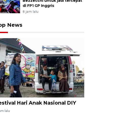
Bezzecchi untuk jadi tercepat
di FP1 GP Inggris
8 jam lalu
op News
estival Hari Anak Nasional DIY
am lalu