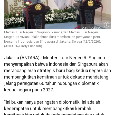
Menteri Luar Negeri RI Sugiono (kanan) dan Menteri Luar Negeri
Singapura Vivian Balakrishnan (kiri) memberikan pernyataan pers
bersama Indonesia dan Singapura di Jakarta, Selasa (12/5/2026).
(ANTARA/Cindy Frishanti)
Jakarta (ANTARA) - Menteri Luar Negeri RI Sugiono
menyampaikan bahwa Indonesia dan Singapura akan
merancang arah strategis baru bagi kedua negara dan
membangkitkan kemitraan untuk dekade mendatang
jelang peringatan 60 tahun hubungan diplomatik
kedua negara pada 2027.
“Ini bukan hanya peringatan diplomatik. Ini adalah
kesempatan untuk membangkitkan kembali
kemitraan kita untuk dekade mendatang dan untuk