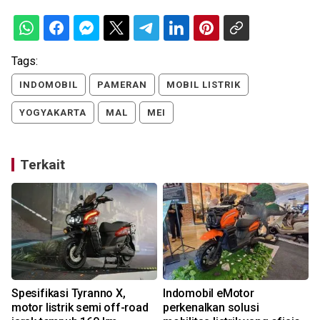
Tags:
INDOMOBIL
PAMERAN
MOBIL LISTRIK
YOGYAKARTA
MAL
MEI
Terkait
Spesifikasi Tyranno X,
Indomobil eMotor
motor listrik semi off-road
perkenalkan solusi