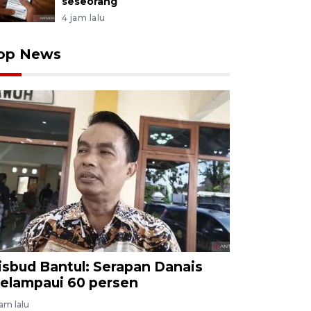
seseorang
4 jam lalu
op News
isbud Bantul: Serapan Danais
elampaui 60 persen
jam lalu