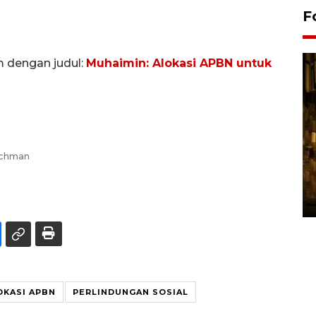
F
m dengan judul:
Muhaimin: Alokasi APBN untuk
Rochman
Pasokan hortikultura
melimpah picu deflasi DIY
06 August 2026 11:37 WIB
OKASI APBN
PERLINDUNGAN SOSIAL