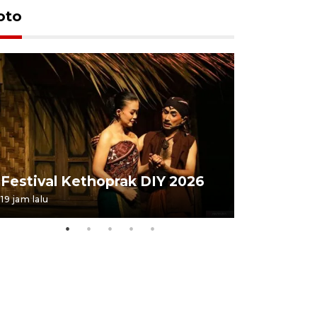
oto
Festival 
Festival Kethoprak DIY 2026
DIY
19 jam lalu
07 August 202