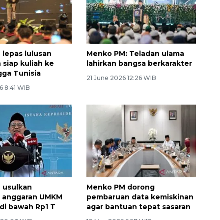
lepas lulusan
Menko PM: Teladan ulama
 siap kuliah ke
lahirkan bangsa berkarakter
gga Tunisia
21 June 2026 12:26 WIB
6 8:41 WIB
 usulkan
Menko PM dorong
 anggaran UMKM
pembaruan data kemiskinan
 di bawah Rp1 T
agar bantuan tepat sasaran