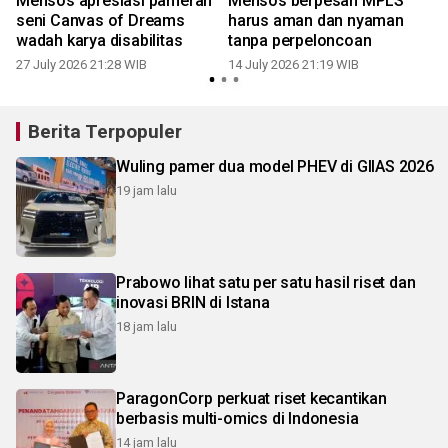
Mensos apresiasi pameran
Mensos berpesan MPLS
seni Canvas of Dreams
harus aman dan nyaman
wadah karya disabilitas
tanpa perpeloncoan
27 July 2026 21:28 WIB
14 July 2026 21:19 WIB
Berita Terpopuler
Wuling pamer dua model PHEV di GIIAS 2026
19 jam lalu
Prabowo lihat satu per satu hasil riset dan
inovasi BRIN di Istana
18 jam lalu
ParagonCorp perkuat riset kecantikan
berbasis multi-omics di Indonesia
14 jam lalu