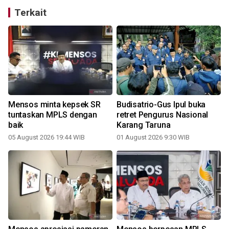
Terkait
Mensos minta kepsek SR
Budisatrio-Gus Ipul buka
tuntaskan MPLS dengan
retret Pengurus Nasional
baik
Karang Taruna
05 August 2026 19:44 WIB
01 August 2026 9:30 WIB
0