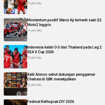
13 jam lalu
Momentum positif Mario Aji terhenti saat Q2
Moto2 Inggris
11 jam lalu
Indonesia kalah 0-3 dari Thailand pada Leg 2
SEA V Cup 2026
13 jam lalu
Xabi Alonso sebut dukungan penggemar
Chelsea di GBK menakjubkan
12 jam lalu
Festival Kethoprak DIY 2026