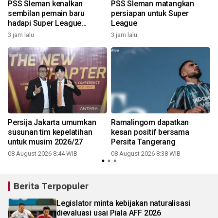
PSS Sleman kenalkan
PSS Sleman matangkan
sembilan pemain baru
persiapan untuk Super
hadapi Super League
League
2026/2027
3 jam lalu
3 jam lalu
3
n
Persija Jakarta umumkan
Ramalingom dapatkan
susunan tim kepelatihan
kesan positif bersama
untuk musim 2026/27
Persita Tangerang
08 August 2026 8:44 WIB
08 August 2026 8:38 WIB
3
Berita Terpopuler
Legislator minta kebijakan naturalisasi
dievaluasi usai Piala AFF 2026