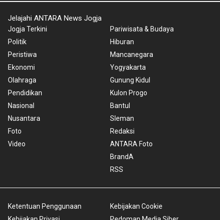
Jelajahi ANTARA News Jogja
Jogja Terkini
Pariwisata & Budaya
Politik
Hiburan
Peristiwa
Mancanegara
Ekonomi
Yogyakarta
Olahraga
Gunung Kidul
Pendidikan
Kulon Progo
Nasional
Bantul
Nusantara
Sleman
Foto
Redaksi
Video
ANTARA Foto
BrandA
RSS
Ketentuan Penggunaan
Kebijakan Cookie
Kebijakan Privasi
Pedoman Media Siber