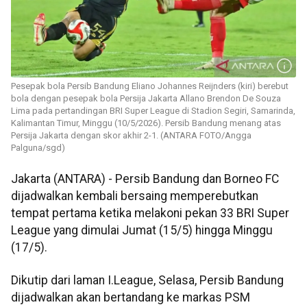
Pesepak bola Persib Bandung Eliano Johannes Reijnders (kiri) berebut
bola dengan pesepak bola Persija Jakarta Allano Brendon De Souza
Lima pada pertandingan BRI Super League di Stadion Segiri, Samarinda,
Kalimantan Timur, Minggu (10/5/2026). Persib Bandung menang atas
Persija Jakarta dengan skor akhir 2-1. (ANTARA FOTO/Angga
Palguna/sgd)
Jakarta (ANTARA) - Persib Bandung dan Borneo FC
dijadwalkan kembali bersaing memperebutkan
tempat pertama ketika melakoni pekan 33 BRI Super
League yang dimulai Jumat (15/5) hingga Minggu
(17/5).
Dikutip dari laman I.League, Selasa, Persib Bandung
dijadwalkan akan bertandang ke markas PSM