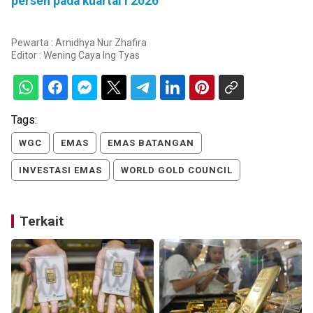
persen pada kuartal I 2026
Pewarta : Arnidhya Nur Zhafira
Editor :
Wening Caya Ing Tyas
Tags:
WGC
EMAS
EMAS BATANGAN
INVESTASI EMAS
WORLD GOLD COUNCIL
Terkait