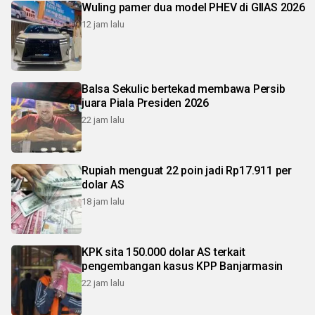
Wuling pamer dua model PHEV di GIIAS 2026
12 jam lalu
Balsa Sekulic bertekad membawa Persib
juara Piala Presiden 2026
22 jam lalu
Rupiah menguat 22 poin jadi Rp17.911 per
dolar AS
18 jam lalu
KPK sita 150.000 dolar AS terkait
pengembangan kasus KPP Banjarmasin
22 jam lalu