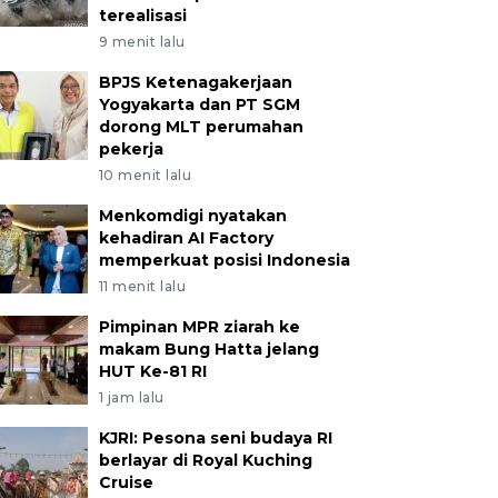
terealisasi
9 menit lalu
BPJS Ketenagakerjaan
Yogyakarta dan PT SGM
dorong MLT perumahan
pekerja
10 menit lalu
Menkomdigi nyatakan
kehadiran AI Factory
memperkuat posisi Indonesia
11 menit lalu
Pimpinan MPR ziarah ke
makam Bung Hatta jelang
HUT Ke-81 RI
1 jam lalu
KJRI: Pesona seni budaya RI
berlayar di Royal Kuching
Cruise