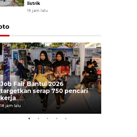
listrik
19 jam lalu
oto
Job Fair Bantul 2026
targetkan serap 750 pencari
Lelang b
kerja
Kejaksaa
18 jam lalu
23 jam lalu