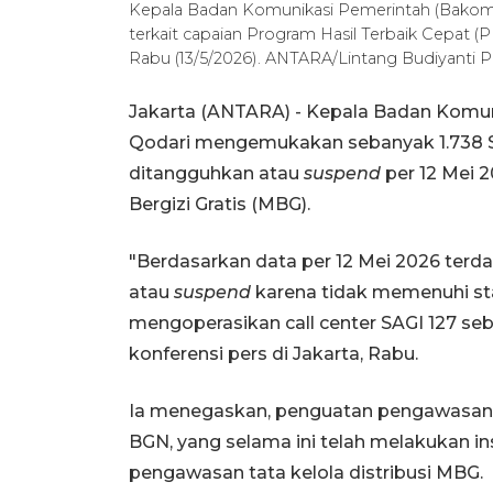
Kepala Badan Komunikasi Pemerintah (Bakom
terkait capaian Program Hasil Terbaik Cepat 
Rabu (13/5/2026). ANTARA/Lintang Budiyanti 
Jakarta (ANTARA) - Kepala Badan Kom
Qodari mengemukakan sebanyak 1.738 S
ditangguhkan atau
suspend
per 12 Mei 
Bergizi Gratis (MBG).
"Berdasarkan data per 12 Mei 2026 terd
atau
suspend
karena tidak memenuhi stan
mengoperasikan call center SAGI 127 se
konferensi pers di Jakarta, Rabu.
Ia menegaskan, penguatan pengawasan d
BGN, yang selama ini telah melakukan in
pengawasan tata kelola distribusi MBG.