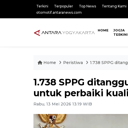
Terkini
Terpopuler
Top News
Tentang Kami
otomotif.antaranews.com
HOME
JOGJA
TERKINI
Home
Peristiwa
1.738 SPPG ditang
1.738 SPPG ditangg
untuk perbaiki kua
Rabu, 13 Mei 2026 13:19 WIB