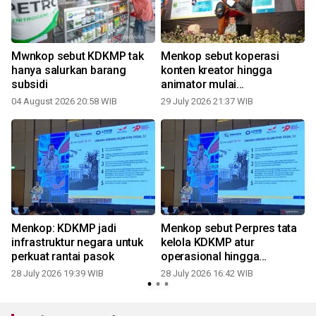
Mwnkop sebut KDKMP tak
Menkop sebut koperasi
i
hanya salurkan barang
konten kreator hingga
subsidi
animator mulai
bermunculan
04 August 2026 20:58 WIB
29 July 2026 21:37 WIB
1
Menkop: KDKMP jadi
Menkop sebut Perpres tata
infrastruktur negara untuk
kelola KDKMP atur
perkuat rantai pasok
operasional hingga
pembiayaan
28 July 2026 19:39 WIB
28 July 2026 16:42 WIB
1