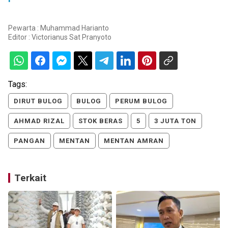
Pewarta : Muhammad Harianto
Editor :
Victorianus Sat Pranyoto
Tags:
DIRUT BULOG
BULOG
PERUM BULOG
AHMAD RIZAL
STOK BERAS
5
3 JUTA TON
PANGAN
MENTAN
MENTAN AMRAN
Terkait