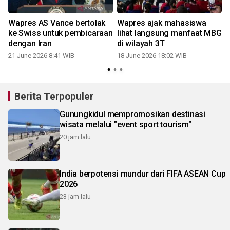
Wapres AS Vance bertolak
Wapres ajak mahasiswa
W
ke Swiss untuk pembicaraan
lihat langsung manfaat MBG
A
dengan Iran
di wilayah 3T
21 June 2026 8:41 WIB
18 June 2026 18:02 WIB
Berita Terpopuler
Gunungkidul mempromosikan destinasi
wisata melalui "event sport tourism"
20 jam lalu
India berpotensi mundur dari FIFA ASEAN Cup
2026
23 jam lalu