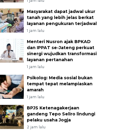
1 jam lalu
Masyarakat dapat jadwal ukur
tanah yang lebih jelas berkat
layanan pengukuran terjadwal
1 jam lalu
Menteri Nusron ajak BPKAD
dan IPPAT se-Jateng perkuat
sinergi wujudkan transformasi
layanan pertanahan
1 jam lalu
Psikolog: Media sosial bukan
tempat tepat melampiaskan
amarah
1 jam lalu
BPJS Ketenagakerjaan
gandeng Tepo Seliro lindungi
pelaku usaha Jogja
2 jam lalu