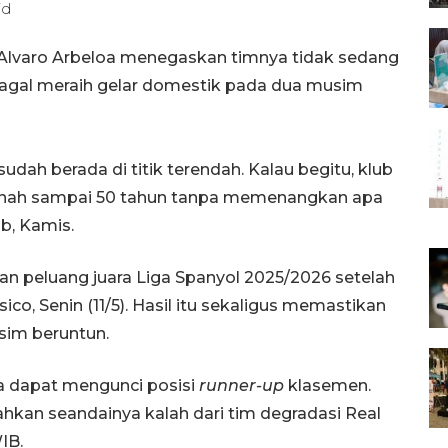
id
, Alvaro Arbeloa menegaskan timnya tidak sedang
 gagal meraih gelar domestik pada dua musim
dah berada di titik terendah. Kalau begitu, klub
pernah sampai 50 tahun tanpa memenangkan apa
ub, Kamis.
n peluang juara Liga Spanyol 2025/2026 setelah
ico, Senin (11/5). Hasil itu sekaligus memastikan
usim beruntun.
ya dapat mengunci posisi
runner-up
klasemen.
hkan seandainya kalah dari tim degradasi Real
IB.