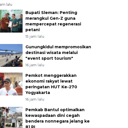
jam lalu
Bupati Sleman: Penting
merangkul Gen-Z guna
mempercepat regenerasi
petani
15 jam lalu
Gunungkidul mempromosikan
destinasi wisata melalui
"event sport tourism"
16 jam lalu
Pemkot menggerakkan
ekonomi rakyat lewat
peringatan HUT Ke-270
Yogyakarta
16 jam lalu
Pemkab Bantul optimalkan
kewaspadaan dini cegah
bendera nonnegara jelang ke
81 RI