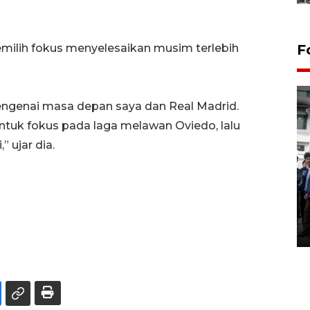
milih fokus menyelesaikan musim terlebih
F
genai masa depan saya dan Real Madrid.
tuk fokus pada laga melawan Oviedo, lalu
” ujar dia.
BPJS Kesehatan Yogyakarta
perkuat sinergi dengan
ANTARA Biro DIY
03 August 2026 17:24 WIB