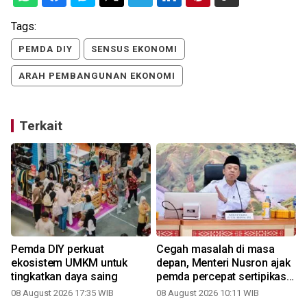
Tags:
PEMDA DIY
SENSUS EKONOMI
ARAH PEMBANGUNAN EKONOMI
Terkait
Pemda DIY perkuat
Cegah masalah di masa
ekosistem UMKM untuk
depan, Menteri Nusron ajak
tingkatkan daya saing
pemda percepat sertipikasi
tanah rumah ibadah di NTT
08 August 2026 17:35 WIB
08 August 2026 10:11 WIB