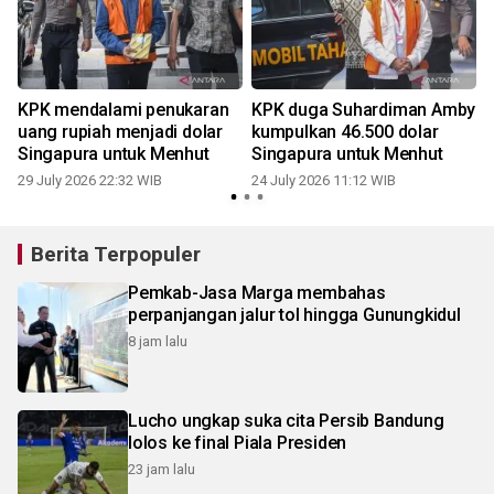
KPK mendalami penukaran
KPK duga Suhardiman Amby
uang rupiah menjadi dolar
kumpulkan 46.500 dolar
Singapura untuk Menhut
Singapura untuk Menhut
29 July 2026 22:32 WIB
24 July 2026 11:12 WIB
0
Berita Terpopuler
Pemkab-Jasa Marga membahas
perpanjangan jalur tol hingga Gunungkidul
8 jam lalu
Lucho ungkap suka cita Persib Bandung
lolos ke final Piala Presiden
23 jam lalu