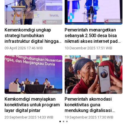
Kemenkomdigi ungkap
Pemerintah menargetkan
strategi tumbuhkan
sebanyak 2.500 desa bisa
infrastruktur digital hingga
nikmati akses internet pada
2029
2026
09 April 2026 17:46 WIB
10 December 2025 17:51 WIB
Kemkomdigi menyiapkan
Pemerintah akomodasi
konektivitas untuk program
konektivitas guna
layar digital pintar
mendukung digitalisasi
bansos
20 September 2025 14:33 WIB
19 September 2025 17:30 WIB