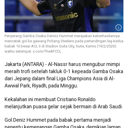
Penyerang Gamba Osaka Denniz Hummet merayakan keberhasilannya
mencetak gol ke gawang Pohang Steelers pada pertandingan leg kedua
babak 16 besar ACL II di Stadion Suita City, Suita, Kamis (19/2/2026)
waktu setempat. x.com/TheAFCCL
Jakarta (ANTARA) - Al-Nassr harus mengubur mimpi
meraih trofi setelah takluk 0-1 kepeada Gamba Osaka
dari Jepang dalam final Liga Champions Asia di Al-
Awwal Park, Riyadh, pada Minggu.
Kekalahan ini membuat Cristiano Ronaldo
melanjutkan puasa gelar sejak bermain di Arab Saudi.
Gol Deniz Hummet pada babak pertama menjadi
penentu kemenangan Gamba Osaka, demikian laman