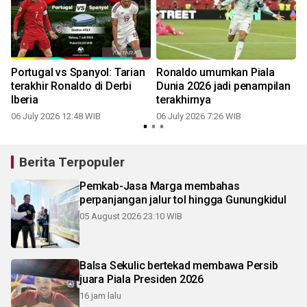
Portugal vs Spanyol: Tarian
Ronaldo umumkan Piala
terakhir Ronaldo di Derbi
Dunia 2026 jadi penampilan
Iberia
terakhirnya
06 July 2026 12:48 WIB
06 July 2026 7:26 WIB
0
Berita Terpopuler
Pemkab-Jasa Marga membahas
perpanjangan jalur tol hingga Gunungkidul
05 August 2026 23:10 WIB
Balsa Sekulic bertekad membawa Persib
juara Piala Presiden 2026
16 jam lalu