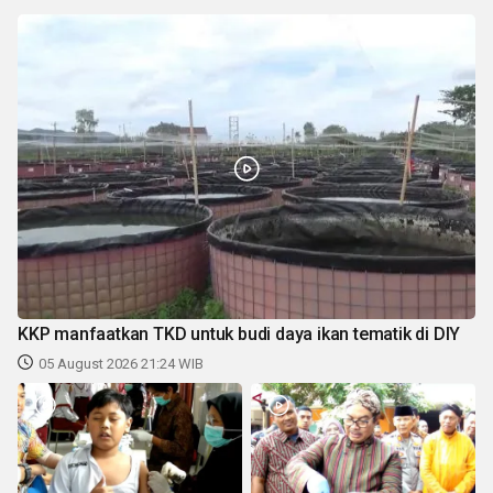
KKP manfaatkan TKD untuk budi daya ikan tematik di DIY
05 August 2026 21:24 WIB