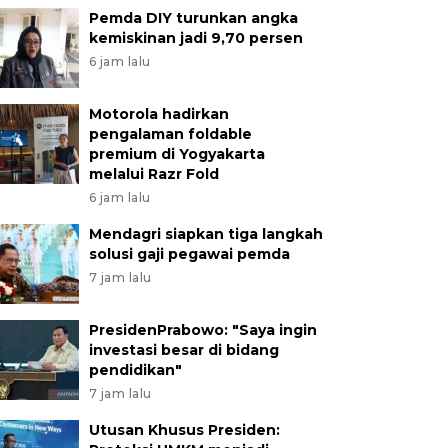
Pemda DIY turunkan angka
kemiskinan jadi 9,70 persen
6 jam lalu
Motorola hadirkan
pengalaman foldable
premium di Yogyakarta
melalui Razr Fold
6 jam lalu
Mendagri siapkan tiga langkah
solusi gaji pegawai pemda
7 jam lalu
PresidenPrabowo: "Saya ingin
investasi besar di bidang
pendidikan"
7 jam lalu
Utusan Khusus Presiden: