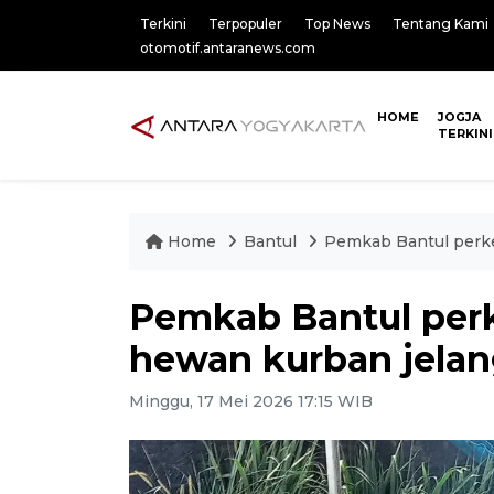
Terkini
Terpopuler
Top News
Tentang Kami
otomotif.antaranews.com
HOME
JOGJA
TERKINI
Home
Bantul
Pemkab Bantul perke
Pemkab Bantul per
hewan kurban jelan
Minggu, 17 Mei 2026 17:15 WIB