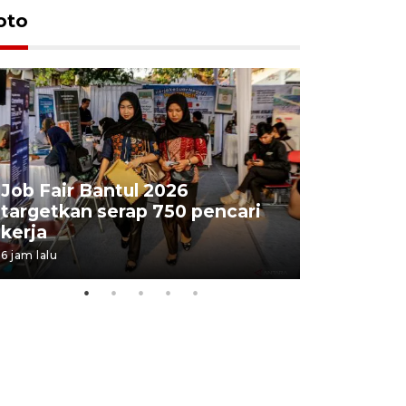
oto
Job Fair Bantul 2026
targetkan serap 750 pencari
Lelang b
kerja
Kejaksaa
6 jam lalu
11 jam lalu