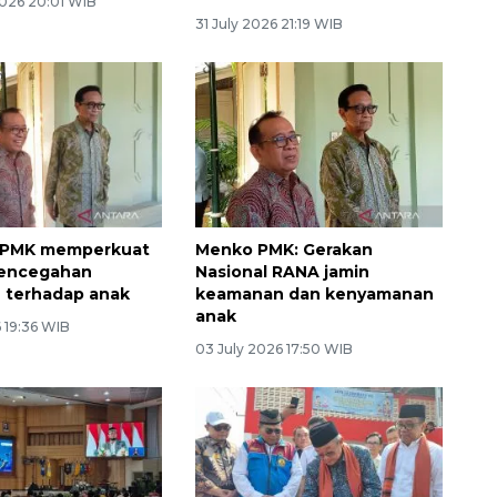
026 20:01 WIB
31 July 2026 21:19 WIB
PMK memperkuat
Menko PMK: Gerakan
pencegahan
Nasional RANA jamin
 terhadap anak
keamanan dan kenyamanan
anak
 19:36 WIB
03 July 2026 17:50 WIB