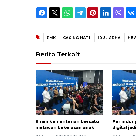
PMK
CACING HATI
IDUL ADHA
HE
Berita Terkait
Enam kementerian bersatu
Perlindun
melawan kekerasan anak
digital ja