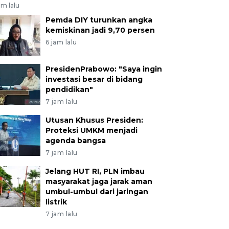
am lalu
Pemda DIY turunkan angka
kemiskinan jadi 9,70 persen
6 jam lalu
PresidenPrabowo: "Saya ingin
investasi besar di bidang
pendidikan"
7 jam lalu
Utusan Khusus Presiden:
Proteksi UMKM menjadi
agenda bangsa
7 jam lalu
Jelang HUT RI, PLN imbau
masyarakat jaga jarak aman
umbul-umbul dari jaringan
listrik
7 jam lalu