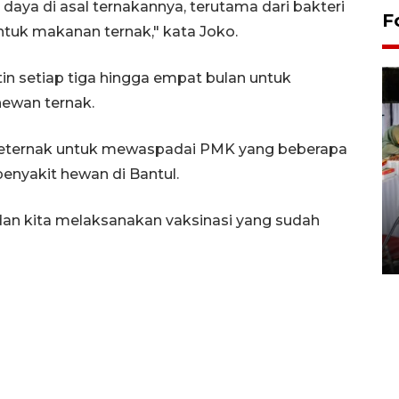
 daya di asal ternakannya, terutama dari bakteri
F
tuk makanan ternak," kata Joko.
utin setiap tiga hingga empat bulan untuk
hewan ternak.
k peternak untuk mewaspadai PMK yang beberapa
enyakit hewan di Bantul.
Pameran seni rupa karya
 dan kita melaksanakan vaksinasi yang sudah
seniman neurodivergen
03 August 2026 13:03 WIB