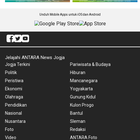
Unduh Mobile Apps untuk iOS dan Android
Jelajahi ANTARA News Jogja
Jogja Terkini
Pariwisata & Budaya
Politik
Hiburan
Peristiwa
Mancanegara
Ekonomi
Yogyakarta
Olahraga
Gunung Kidul
Pendidikan
Kulon Progo
Nasional
Bantul
Nusantara
Sleman
Foto
Redaksi
Video
ANTARA Foto