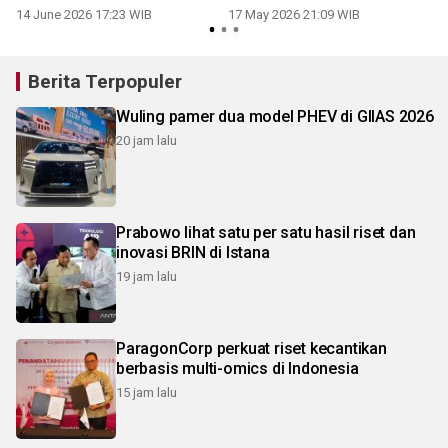
14 June 2026 17:23 WIB
17 May 2026 21:09 WIB
2
Berita Terpopuler
Wuling pamer dua model PHEV di GIIAS 2026
20 jam lalu
Prabowo lihat satu per satu hasil riset dan
inovasi BRIN di Istana
19 jam lalu
ParagonCorp perkuat riset kecantikan
berbasis multi-omics di Indonesia
15 jam lalu