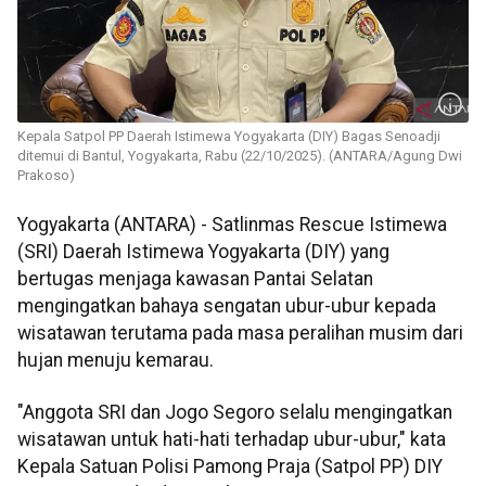
Kepala Satpol PP Daerah Istimewa Yogyakarta (DIY) Bagas Senoadji
ditemui di Bantul, Yogyakarta, Rabu (22/10/2025). (ANTARA/Agung Dwi
Prakoso)
Yogyakarta (ANTARA) - Satlinmas Rescue Istimewa
(SRI) Daerah Istimewa Yogyakarta (DIY) yang
bertugas menjaga kawasan Pantai Selatan
mengingatkan bahaya sengatan ubur-ubur kepada
wisatawan terutama pada masa peralihan musim dari
hujan menuju kemarau.
"Anggota SRI dan Jogo Segoro selalu mengingatkan
wisatawan untuk hati-hati terhadap ubur-ubur," kata
Kepala Satuan Polisi Pamong Praja (Satpol PP) DIY