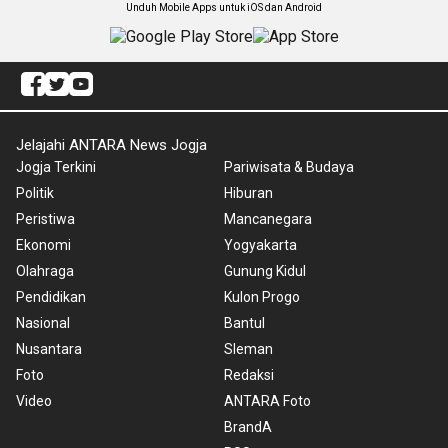
Unduh Mobile Apps untuk iOS dan Android
Jelajahi ANTARA News Jogja
Jogja Terkini
Pariwisata & Budaya
Politik
Hiburan
Peristiwa
Mancanegara
Ekonomi
Yogyakarta
Olahraga
Gunung Kidul
Pendidikan
Kulon Progo
Nasional
Bantul
Nusantara
Sleman
Foto
Redaksi
Video
ANTARA Foto
BrandA