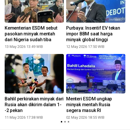
Kementerian ESDM sebut
Purbaya: Insentif EV tekan
pasokan minyak mentah
impor BBM saat harga
dari Nigeria sudah tiba
minyak global tinggi
2
13 May 2026 13:49 WIB
12 May 2026 17:50 WIB
Bahlil perkirakan minyak dari
Menteri ESDM ungkap
Rusia akan dikirim dalam 1-
minyak mentah Rusia
-2 pekan
segera masuk RI
11 May 2026 17:38 WIB
02 May 2026 18:55 WIB
0