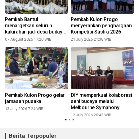
Pemkab Bantul
Pemkab Kulon Progo
menargetkan seluruh
menyerahkan penghargaan
kalurahan jadi desa budaya
Kompetisi Sastra 2026
tahun depan
07 August 2026 17:20 WIB
21 July 2026 21:38 WIB
Pemkab Kulon Progo gelar
DIY memperkuat kolaborasi
jamasan pusaka
seni budaya melalui
Melbourne Symphony
13 July 2026 7:24 WIB
Orcestra
12 July 2026 20:42 WIB
Berita Terpopuler