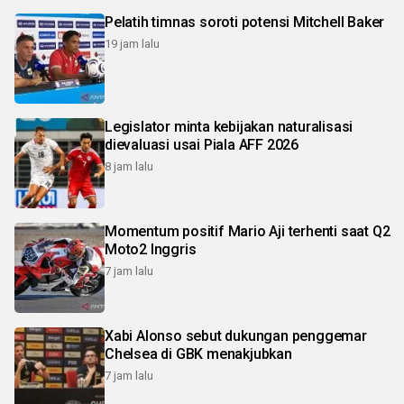
Pelatih timnas soroti potensi Mitchell Baker
19 jam lalu
Legislator minta kebijakan naturalisasi
dievaluasi usai Piala AFF 2026
8 jam lalu
Momentum positif Mario Aji terhenti saat Q2
Moto2 Inggris
7 jam lalu
Xabi Alonso sebut dukungan penggemar
Chelsea di GBK menakjubkan
7 jam lalu