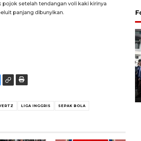
ojok setelah tendangan voli kaki kirinya
F
luit panjang dibunyikan.
BPJS Kesehatan Yogyakarta
perkuat sinergi dengan
ANTARA Biro DIY
03 August 2026 17:24 WIB
AVERTZ
LIGA INGGRIS
SEPAK BOLA