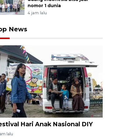
nomor 1 dunia
4 jam lalu
op News
estival Hari Anak Nasional DIY
jam lalu