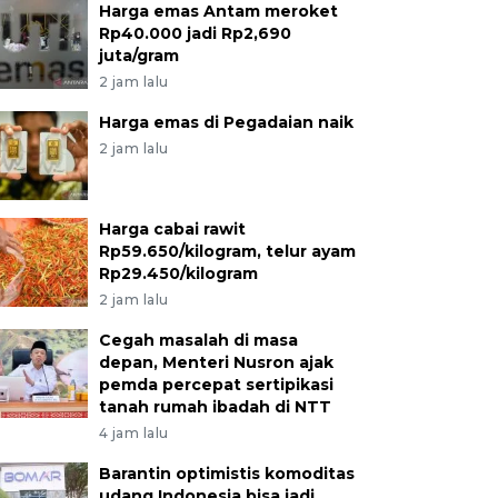
Harga emas Antam meroket
Rp40.000 jadi Rp2,690
juta/gram
2 jam lalu
Harga emas di Pegadaian naik
2 jam lalu
Harga cabai rawit
Rp59.650/kilogram, telur ayam
Rp29.450/kilogram
2 jam lalu
Cegah masalah di masa
depan, Menteri Nusron ajak
pemda percepat sertipikasi
tanah rumah ibadah di NTT
4 jam lalu
Barantin optimistis komoditas
udang Indonesia bisa jadi