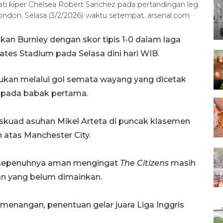
ati kiper Chelsea Robert Sanchez pada pertandingan leg
London, Selasa (3/2/2026) waktu setempat. arsenal.com
n Burnley dengan skor tipis 1-0 dalam laga
ates Stadium pada Selasa dini hari WIB.
ukan melalui gol semata wayang yang dicetak
z pada babak pertama.
skuad asuhan Mikel Arteta di puncak klasemen
 atas Manchester City.
m sepenuhnya aman mengingat
The Citizens
masih
n yang belum dimainkan.
kemenangan, penentuan gelar juara Liga Inggris