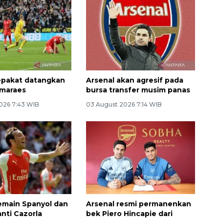
epakat datangkan
Arsenal akan agresif pada
imaraes
bursa transfer musim panas
026 7:43 WIB
03 August 2026 7:14 WIB
emain Spanyol dan
Arsenal resmi permanenkan
anti Cazorla
bek Piero Hincapie dari