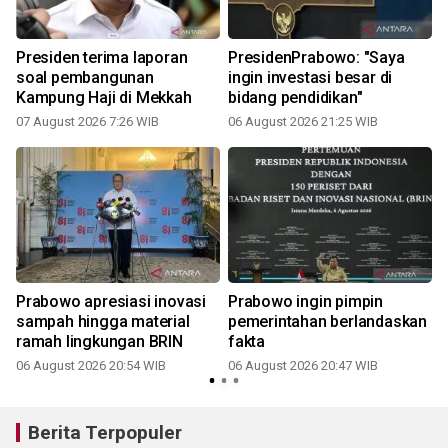
Presiden terima laporan
PresidenPrabowo: "Saya
soal pembangunan
ingin investasi besar di
Kampung Haji di Mekkah
bidang pendidikan"
07 August 2026 7:26 WIB
06 August 2026 21:25 WIB
Prabowo apresiasi inovasi
Prabowo ingin pimpin
sampah hingga material
pemerintahan berlandaskan
ramah lingkungan BRIN
fakta
06 August 2026 20:54 WIB
06 August 2026 20:47 WIB
Berita Terpopuler