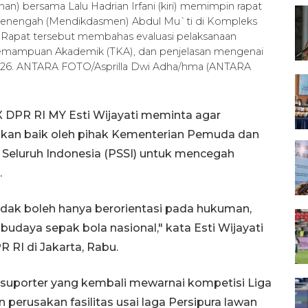
an) bersama Lalu Hadrian Irfani (kiri) memimpin rapat
 Menengah (Mendikdasmen) Abdul Mu`ti di Kompleks
). Rapat tersebut membahas evaluasi pelaksanaan
 Kemampuan Akademik (TKA), dan penjelasan mengenai
026. ANTARA FOTO/Asprilla Dwi Adha/hma (ANTARA
X DPR RI MY Esti Wijayati meminta agar
kan baik oleh pihak Kementerian Pemuda dan
Seluruh Indonesia (PSSI) untuk mencegah
.
idak boleh hanya berorientasi pada hukuman,
budaya sepak bola nasional," kata Esti Wijayati
R RI di Jakarta, Rabu.
n suporter yang kembali mewarnai kompetisi Liga
 perusakan fasilitas usai laga Persipura lawan