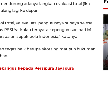
F
i mendorong adanya langkah evaluasi total jika
rulang lagi ke depan.
 total, ya evaluasi pengurusnya supaya selesai.
PSSI Ya, kalau ternyata kepengurusan hari ini
oalan sepak bola Indonesia," katanya.
kan tegas baik berupa skorsing maupun hukuman
Pameran seni rupa karya
han.
seniman neurodivergen
03 August 2026 13:03 WIB
sekaligus kepada Persipura Jayapura