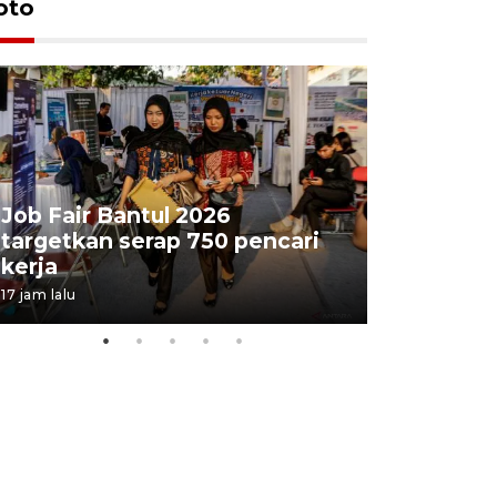
oto
Job Fair Bantul 2026
targetkan serap 750 pencari
Lelang b
kerja
Kejaksaa
17 jam lalu
21 jam lalu