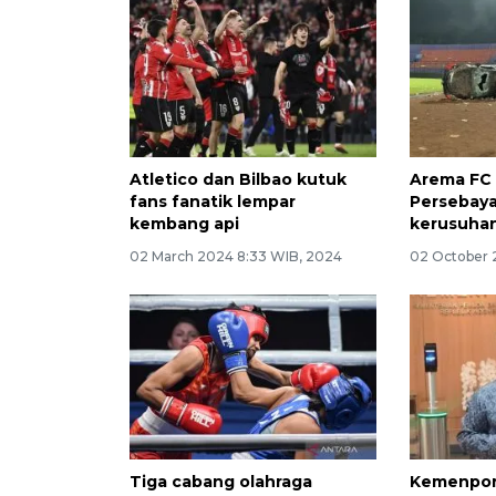
Atletico dan Bilbao kutuk
Arema FC
fans fanatik lempar
Persebaya
kembang api
kerusuha
02 March 2024 8:33 WIB, 2024
02 October 
Tiga cabang olahraga
Kemenpor