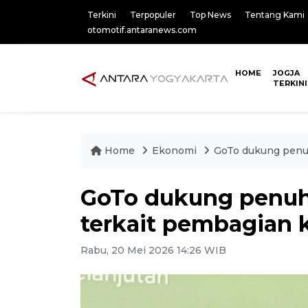
Terkini
Terpopuler
Top News
Tentang Kami
otomotif.antaranews.com
HOME
JOGJA
TERKINI
Home
Ekonomi
GoTo dukung penuh
GoTo dukung penuh
terkait pembagian k
Rabu, 20 Mei 2026 14:26 WIB