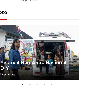
oto
Job Fair 
Festival Hari Anak Nasional
targetkan
DIY
kerja
12 jam lalu
06 August 20