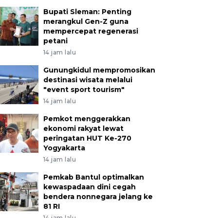
Bupati Sleman: Penting
merangkul Gen-Z guna
mempercepat regenerasi
petani
14 jam lalu
Gunungkidul mempromosikan
destinasi wisata melalui
"event sport tourism"
14 jam lalu
Pemkot menggerakkan
ekonomi rakyat lewat
peringatan HUT Ke-270
Yogyakarta
14 jam lalu
Pemkab Bantul optimalkan
kewaspadaan dini cegah
bendera nonnegara jelang ke
81 RI
14 jam lalu