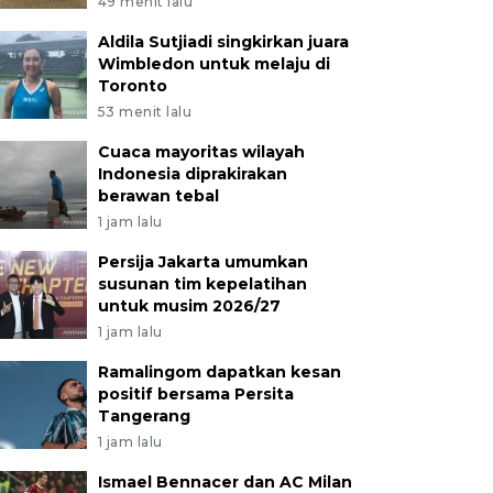
49 menit lalu
Aldila Sutjiadi singkirkan juara
Wimbledon untuk melaju di
Toronto
53 menit lalu
Cuaca mayoritas wilayah
Indonesia diprakirakan
berawan tebal
1 jam lalu
Persija Jakarta umumkan
susunan tim kepelatihan
untuk musim 2026/27
1 jam lalu
Ramalingom dapatkan kesan
positif bersama Persita
Tangerang
1 jam lalu
Ismael Bennacer dan AC Milan