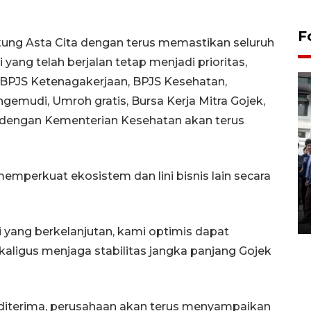
F
ng Asta Cita dengan terus memastikan seluruh
ang telah berjalan tetap menjadi prioritas,
 BPJS Ketenagakerjaan, BPJS Kesehatan,
gemudi, Umroh gratis, Bursa Kerja Mitra Gojek,
 dengan Kementerian Kesehatan akan terus
BPJS Kesehatan Yogyakarta
emperkuat ekosistem dan lini bisnis lain secara
perkuat sinergi dengan
ANTARA Biro DIY
03 August 2026 17:24 WIB
 yang berkelanjutan, kami optimis dapat
aligus menjaga stabilitas jangka panjang Gojek
g diterima, perusahaan akan terus menyampaikan