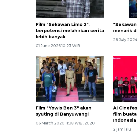
Film "Sekawan Limo 2",
"Sekawan 
berpotensi melahirkan cerita
menarik d
lebih banyak
28 July 2024
01 June 2026 10:23 WIB
Film "Yowis Ben 3" akan
AI Cinefes
syuting di Banyuwangi
film buata
Indonesia
06 March 2020 11:38 WIB, 2020
2 jam lalu