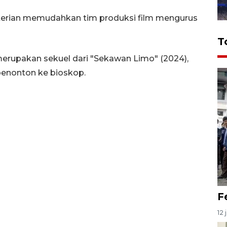
terian memudahkan tim produksi film mengurus
T
erupakan sekuel dari "Sekawan Limo" (2024),
 penonton ke bioskop.
F
12 