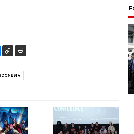
F
BPJS Kesehatan Yogyakarta
perkuat sinergi dengan
INDONESIA
ANTARA Biro DIY
03 August 2026 17:24 WIB