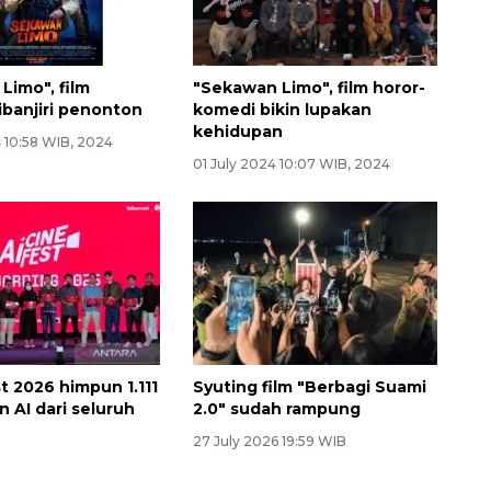
Limo", film
"Sekawan Limo", film horor-
ibanjiri penonton
komedi bikin lupakan
kehidupan
 10:58 WIB, 2024
01 July 2024 10:07 WIB, 2024
t 2026 himpun 1.111
Syuting film "Berbagi Suami
n AI dari seluruh
2.0" sudah rampung
27 July 2026 19:59 WIB