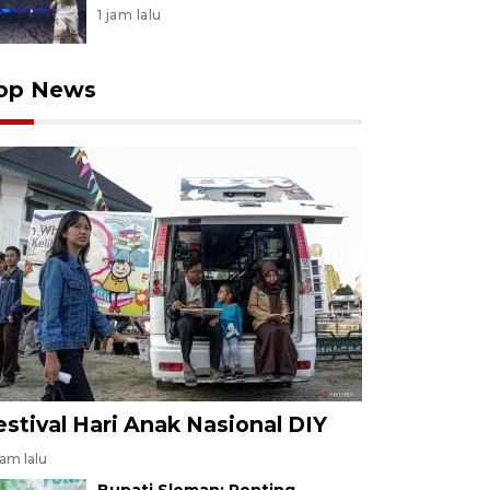
1 jam lalu
op News
estival Hari Anak Nasional DIY
jam lalu
Bupati Sleman: Penting