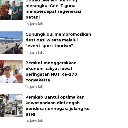
merangkul Gen-Z guna
mempercepat regenerasi
petani
13 jam lalu
Gunungkidul mempromosikan
destinasi wisata melalui
"event sport tourism"
14 jam lalu
Pemkot menggerakkan
ekonomi rakyat lewat
peringatan HUT Ke-270
Yogyakarta
14 jam lalu
Pemkab Bantul optimalkan
kewaspadaan dini cegah
bendera nonnegara jelang ke
81 RI
14 jam lalu