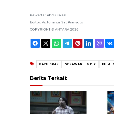
Pewarta :
Abdu Faisal
Editor:
Victorianus Sat Pranyoto
COPYRIGHT ©
ANTARA
2026
BAYU SKAK
SEKAWAN LIMO 2
FILM 
Berita Terkait