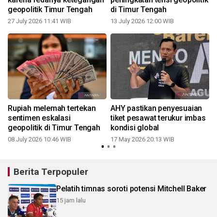
geopolitik Timur Tengah
di Timur Tengah
27 July 2026 11:41 WIB
13 July 2026 12:00 WIB
Rupiah melemah tertekan
AHY pastikan penyesuaian
sentimen eskalasi
tiket pesawat terukur imbas
geopolitik di Timur Tengah
kondisi global
08 July 2026 10:46 WIB
17 May 2026 20:13 WIB
0
Berita Terpopuler
Pelatih timnas soroti potensi Mitchell Baker
15 jam lalu