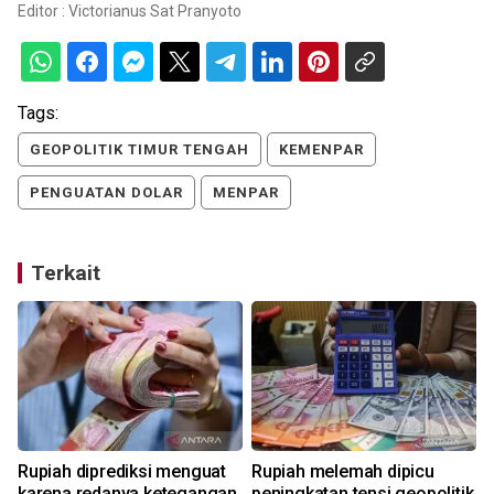
Editor :
Victorianus Sat Pranyoto
Tags:
GEOPOLITIK TIMUR TENGAH
KEMENPAR
PENGUATAN DOLAR
MENPAR
Terkait
Rupiah diprediksi menguat
Rupiah melemah dipicu
karena redanya ketegangan
peningkatan tensi geopolitik