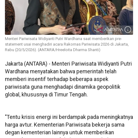
Menteri Pariwisata Widiyanti Putri Wardhana saat memberikan pre-
statement usai menghadiri acara Rakornas Pariwisata 2026 di Jakarta,
Rabu (20/5/2026). (ANTARA/Hreeloita Dharma Shanti)
Jakarta (ANTARA) - Menteri Pariwisata Widiyanti Putri
Wardhana menyatakan bahwa pemerintah telah
memberi insentif terhadap beberapa aspek
pariwisata guna menghadapi dinamika geopolitik
global, khususnya di Timur Tengah.
"Tentu krisis energi ini berdampak pada meningkatnya
harga avtur. Kementerian Pariwisata bekerja sama
degan kementerian lainnya untuk memberikan