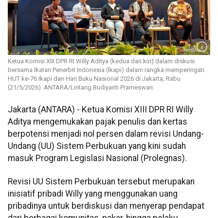
Ketua Komisi XIII DPR RI Willy Aditya (kedua dari kiri) dalam diskusi
bersama Ikatan Penerbit Indonesia (Ikapi) dalam rangka memperingati
HUT ke-76 Ikapi dan Hari Buku Nasional 2026 di Jakarta, Rabu
(21/5/2026). ANTARA/Lintang Budiyanti Prameswari.
Jakarta (ANTARA) - Ketua Komisi XIII DPR RI Willy
Aditya mengemukakan pajak penulis dan kertas
berpotensi menjadi nol persen dalam revisi Undang-
Undang (UU) Sistem Perbukuan yang kini sudah
masuk Program Legislasi Nasional (Prolegnas).
Revisi UU Sistem Perbukuan tersebut merupakan
inisiatif pribadi Willy yang menggunakan uang
pribadinya untuk berdiskusi dan menyerap pendapat
dari berbagai komunitas, pakar, hingga pelaku