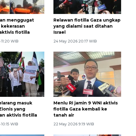
akan menggugat
Relawan flotilla Gaza ungkap
s kekerasan
yang dialami saat ditahan
tivis flotilla
Israel
 11:20 WIB
24 May 2026 20:17 WIB
elarang masuk
Menlu RI jamin 9 WNI aktivis
Zionis yang
flotilla Gaza kembali ke
 aktivis flotilla
tanah air
 10:15 WIB
22 May 2026 9:19 WIB