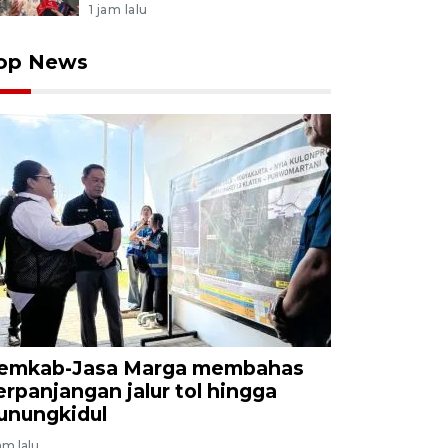
1 jam lalu
op News
emkab-Jasa Marga membahas
erpanjangan jalur tol hingga
unungkidul
am lalu