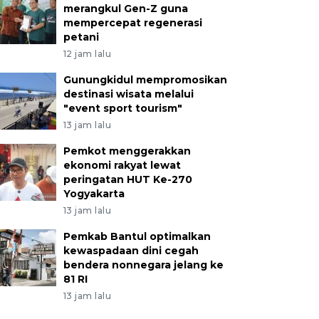
merangkul Gen-Z guna
mempercepat regenerasi
petani
12 jam lalu
Gunungkidul mempromosikan
destinasi wisata melalui
"event sport tourism"
13 jam lalu
Pemkot menggerakkan
ekonomi rakyat lewat
peringatan HUT Ke-270
Yogyakarta
13 jam lalu
Pemkab Bantul optimalkan
kewaspadaan dini cegah
bendera nonnegara jelang ke
81 RI
13 jam lalu