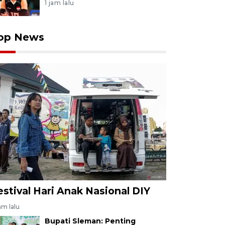
1 jam lalu
op News
estival Hari Anak Nasional DIY
jam lalu
Bupati Sleman: Penting