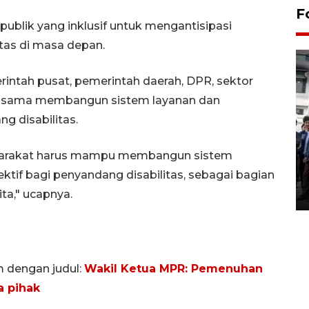
F
ublik yang inklusif untuk mengantisipasi
tas di masa depan.
rintah pusat, pemerintah daerah, DPR, sektor
a-sama membangun sistem layanan dan
g disabilitas.
BPJS Kesehatan Yogyakarta
yarakat harus mampu membangun sistem
perkuat sinergi dengan
ANTARA Biro DIY
ektif bagi penyandang disabilitas, sebagai bagian
03 August 2026 17:24 WIB
ta," ucapnya.
m dengan judul:
Wakil Ketua MPR: Pemenuhan
a pihak