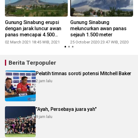
Gunung Sinabung erupsi
Gunung Sinabung
dengan jarak luncur awan
meluncurkan awan panas
panas mencapai 4.500
sejauh 1.500 meter
meter
02 March 2021 18:45 WIB, 2021
25 October 2020 23:47 WIB, 2020
Berita Terpopuler
Pelatih timnas soroti potensi Mitchell Baker
2 jam lalu
"Ayah, Persebaya juara yah"
9 jam lalu