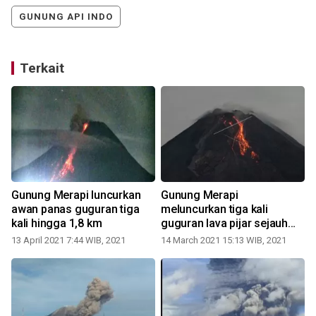
GUNUNG API INDO
Terkait
Gunung Merapi luncurkan
Gunung Merapi
awan panas guguran tiga
meluncurkan tiga kali
kali hingga 1,8 km
guguran lava pijar sejauh
900 meter
13 April 2021 7:44 WIB, 2021
14 March 2021 15:13 WIB, 2021