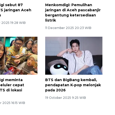
gi sebut 87
Menkomdigi: Pemulihan
S jaringan Aceh
jaringan di Aceh pascabanjir
h
bergantung ketersediaan
listrik
 2025 19:28 WIB
11 December 2025 20:23 WIB
gi meminta
BTS dan BigBang kembali,
seluler cepat
pendapatan K-pop melonjak
TS di lokasi
pada 2026
19 October 2025 9:25 WIB
 2025 16:15 WIB