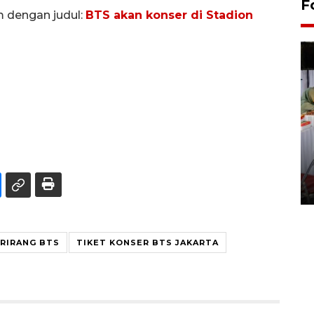
F
m dengan judul:
BTS akan konser di Stadion
Pameran seni rupa karya
seniman neurodivergen
03 August 2026 13:03 WIB
ARIRANG BTS
TIKET KONSER BTS JAKARTA