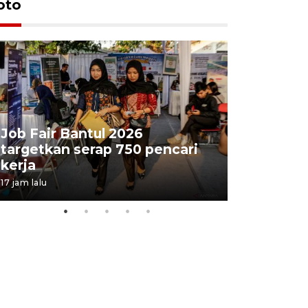
oto
Job Fair Bantul 2026
targetkan serap 750 pencari
Lelang b
kerja
Kejaksaa
17 jam lalu
21 jam lalu