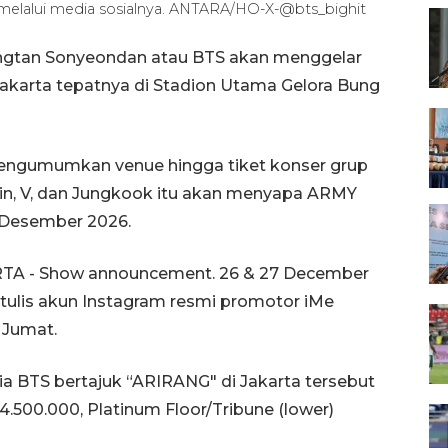
melalui media sosialnya. ANTARA/HO-X-@bts_bighit
angtan Sonyeondan atau BTS akan menggelar
Jakarta tepatnya di Stadion Utama Gelora Bung
mengumumkan venue hingga tiket konser grup
imin, V, dan Jungkook itu akan menyapa ARMY
 Desember 2026.
TA - Show announcement. 26 & 27 December
 tulis akun Instagram resmi promotor iMe
 Jumat.
ia BTS bertajuk “ARIRANG" di Jakarta tersebut
4.500.000, Platinum Floor/Tribune (lower)