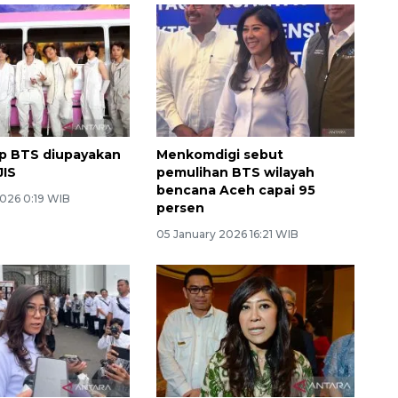
p BTS diupayakan
Menkomdigi sebut
JIS
pemulihan BTS wilayah
bencana Aceh capai 95
2026 0:19 WIB
persen
05 January 2026 16:21 WIB