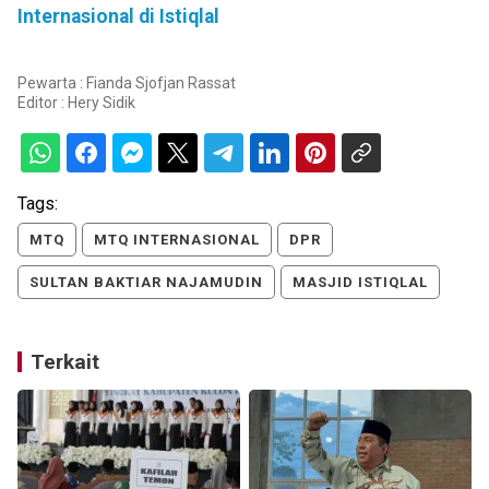
Internasional di Istiqlal
Pewarta : Fianda Sjofjan Rassat
Editor :
Hery Sidik
Tags:
MTQ
MTQ INTERNASIONAL
DPR
SULTAN BAKTIAR NAJAMUDIN
MASJID ISTIQLAL
Terkait