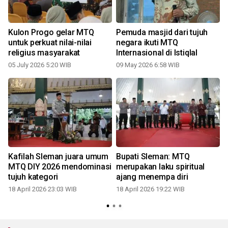
Kulon Progo gelar MTQ
Pemuda masjid dari tujuh
untuk perkuat nilai-nilai
negara ikuti MTQ
religius masyarakat
Internasional di Istiqlal
05 July 2026 5:20 WIB
09 May 2026 6:58 WIB
n
Kafilah Sleman juara umum
Bupati Sleman: MTQ
MTQ DIY 2026 mendominasi
merupakan laku spiritual
tujuh kategori
ajang menempa diri
18 April 2026 23:03 WIB
18 April 2026 19:22 WIB