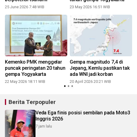
25 June 2026 7:48 WIB
23 May 2026 16:51 WIB
2
g
Kemenko PMK menggelar
Gempa magnitudo 7,4 di
puncak peringatan 20 tahun
Jepang, Kemlu pastikan tak
gempa Yogyakarta
ada WNI jadi korban
22 May 2026 18:11 WIB
20 April 2026 20:21 WIB
0
Berita Terpopuler
Veda Ega finis posisi sembilan pada Moto3
Inggris 2026
7 jam lalu