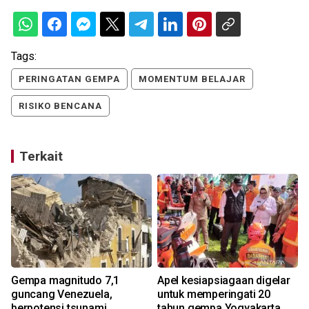
Tags:
PERINGATAN GEMPA
MOMENTUM BELAJAR
RISIKO BENCANA
Terkait
Gempa magnitudo 7,1
Apel kesiapsiagaan digelar
i
guncang Venezuela,
untuk memperingati 20
berpotensi tsunami
tahun gempa Yogyakarta