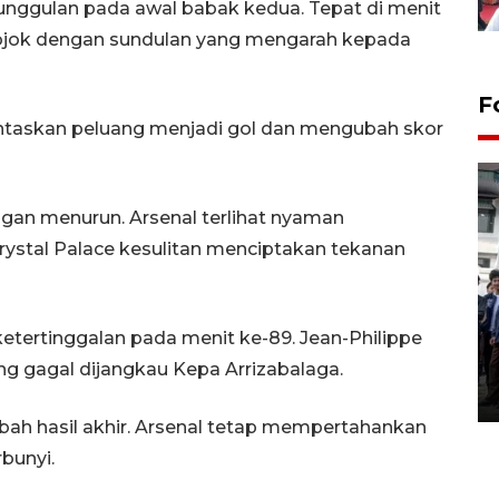
nggulan pada awal babak kedua. Tepat di menit
ojok dengan sundulan yang mengarah kepada
F
untaskan peluang menjadi gol dan mengubah skor
ngan menurun. Arsenal terlihat nyaman
ystal Palace kesulitan menciptakan tekanan
BPJS Kesehatan Yogyakarta
perkuat sinergi dengan
ertinggalan pada menit ke-89. Jean-Philippe
ANTARA Biro DIY
g gagal dijangkau Kepa Arrizabalaga.
03 August 2026 17:24 WIB
ah hasil akhir. Arsenal tetap mempertahankan
bunyi.