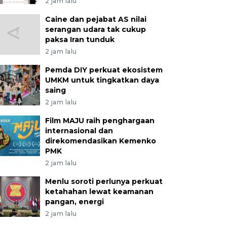
2 jam lalu
Caine dan pejabat AS nilai
serangan udara tak cukup
paksa Iran tunduk
2 jam lalu
Pemda DIY perkuat ekosistem
UMKM untuk tingkatkan daya
saing
2 jam lalu
Film MAJU raih penghargaan
internasional dan
direkomendasikan Kemenko
PMK
2 jam lalu
Menlu soroti perlunya perkuat
ketahahan lewat keamanan
pangan, energi
2 jam lalu