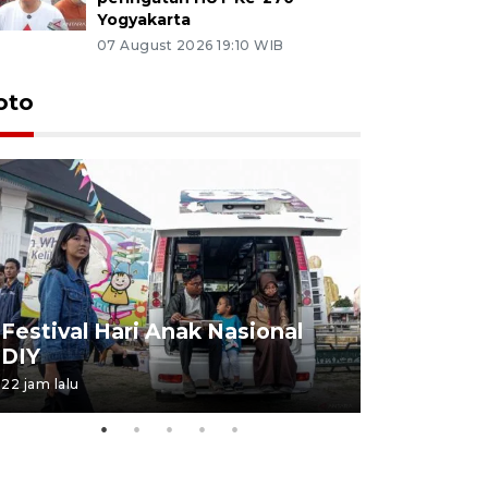
Yogyakarta
07 August 2026 19:10 WIB
oto
Job Fair 
Festival Hari Anak Nasional
targetkan
DIY
kerja
22 jam lalu
06 August 20