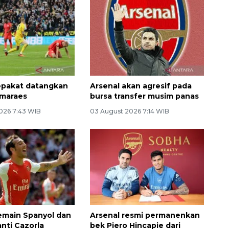
epakat datangkan
Arsenal akan agresif pada
imaraes
bursa transfer musim panas
026 7:43 WIB
03 August 2026 7:14 WIB
emain Spanyol dan
Arsenal resmi permanenkan
anti Cazorla
bek Piero Hincapie dari