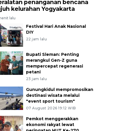
eralatan penanganan bencana
ujuh kelurahan Yogyakarta
enit lalu
Festival Hari Anak Nasional
DIY
22 jam lalu
Bupati Sleman: Penting
merangkul Gen-Z guna
mempercepat regenerasi
petani
23 jam lalu
Gunungkidul mempromosikan
destinasi wisata melalui
"event sport tourism"
07 August 2026 19:12 WIB
Pemkot menggerakkan
ekonomi rakyat lewat
peringatan HUT Ke-270