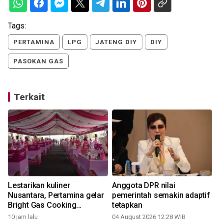
Tags:
PERTAMINA
LPG
JATENG DIY
DIY
PASOKAN GAS
Terkait
Lestarikan kuliner
Anggota DPR nilai
Nusantara, Pertamina gelar
pemerintah semakin adaptif
Bright Gas Cooking
tetapkan
Competition
10 jam lalu
04 August 2026 12:28 WIB
2