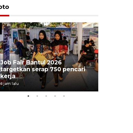
oto
Job Fair Bantul 2026
targetkan serap 750 pencari
Lelang b
kerja
Kejaksaa
6 jam lalu
11 jam lalu