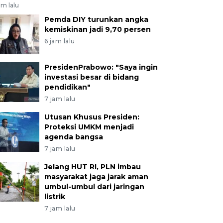
am lalu
Pemda DIY turunkan angka
kemiskinan jadi 9,70 persen
6 jam lalu
PresidenPrabowo: "Saya ingin
investasi besar di bidang
pendidikan"
7 jam lalu
Utusan Khusus Presiden:
Proteksi UMKM menjadi
agenda bangsa
7 jam lalu
Jelang HUT RI, PLN imbau
masyarakat jaga jarak aman
umbul-umbul dari jaringan
listrik
7 jam lalu