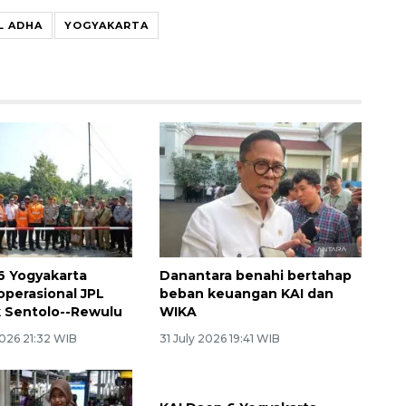
L ADHA
YOGYAKARTA
6 Yogyakarta
Danantara benahi bertahap
operasional JPL
beban keuangan KAI dan
 Sentolo--Rewulu
WIKA
026 21:32 WIB
31 July 2026 19:41 WIB