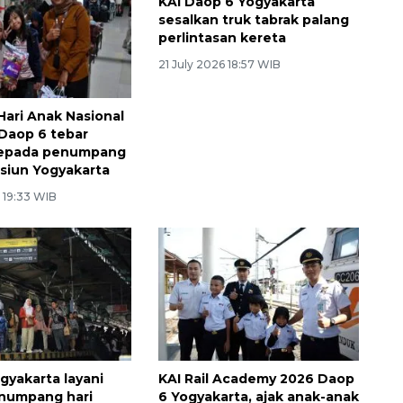
KAI Daop 6 Yogyakarta
sesalkan truk tabrak palang
perlintasan kereta
21 July 2026 18:57 WIB
Hari Anak Nasional
 Daop 6 tebar
epada penumpang
tasiun Yogyakarta
 19:33 WIB
gyakarta layani
KAI Rail Academy 2026 Daop
numpang hari
6 Yogyakarta, ajak anak-anak