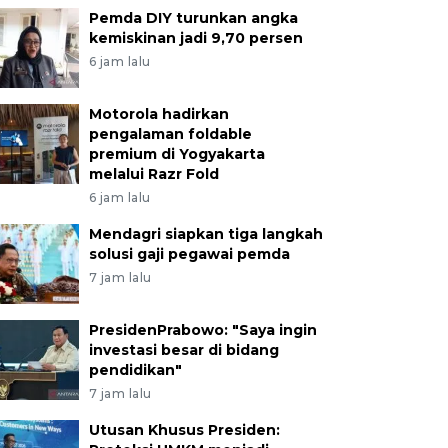
Pemda DIY turunkan angka
kemiskinan jadi 9,70 persen
6 jam lalu
Motorola hadirkan
pengalaman foldable
premium di Yogyakarta
melalui Razr Fold
6 jam lalu
Mendagri siapkan tiga langkah
solusi gaji pegawai pemda
7 jam lalu
PresidenPrabowo: "Saya ingin
investasi besar di bidang
pendidikan"
7 jam lalu
Utusan Khusus Presiden: