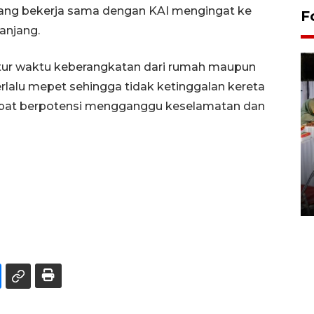
a yang bekerja sama dengan KAI mengingat ke
F
anjang.
tur waktu keberangkatan dari rumah maupun
rlalu mepet sehingga tidak ketinggalan kereta
 dapat berpotensi mengganggu keselamatan dan
Pameran seni rupa karya
seniman neurodivergen
03 August 2026 13:03 WIB