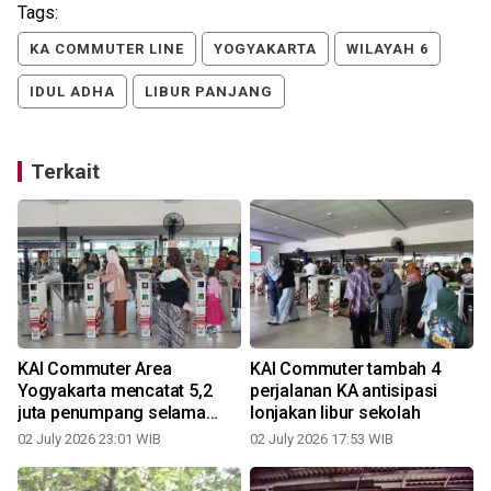
Tags:
KA COMMUTER LINE
YOGYAKARTA
WILAYAH 6
IDUL ADHA
LIBUR PANJANG
Terkait
s
KAI Commuter Area
KAI Commuter tambah 4
Yogyakarta mencatat 5,2
perjalanan KA antisipasi
juta penumpang selama
lonjakan libur sekolah
semester I 2026
02 July 2026 23:01 WIB
02 July 2026 17:53 WIB
2