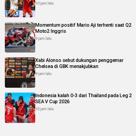
10 jam lalu
Momentum positif Mario Aji terhenti saat Q2
Moto2 Inggris
9 jam lalu
Xabi Alonso sebut dukungan penggemar
Chelsea di GBK menakjubkan
9 jam lalu
Indonesia kalah 0-3 dari Thailand pada Leg 2
SEA V Cup 2026
10 jam lalu