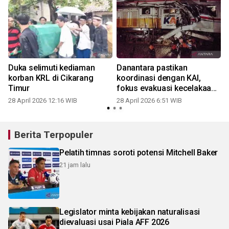
Duka selimuti kediaman
Danantara pastikan
korban KRL di Cikarang
koordinasi dengan KAI,
Timur
fokus evakuasi kecelakaan
KA
28 April 2026 12:16 WIB
28 April 2026 6:51 WIB
Berita Terpopuler
Pelatih timnas soroti potensi Mitchell Baker
21 jam lalu
Legislator minta kebijakan naturalisasi
dievaluasi usai Piala AFF 2026