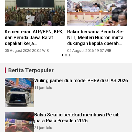
Kementerian ATR/BPN, KPK,
Rakor bersama Pemda Se-
dan Pemda Jawa Barat
NTT, Menteri Nusron minta
sepakati kerja
dukungan kepala daerah
samapencegahan korupsi
wujudkan transformasi
05 August 2026 20:05 WIB
05 August 2026 19:57 WIB
2
layanan pertanahan
Berita Terpopuler
Wuling pamer dua model PHEV di GIIAS 2026
11 jam lalu
Balsa Sekulic bertekad membawa Persib
juara Piala Presiden 2026
21 jam lalu