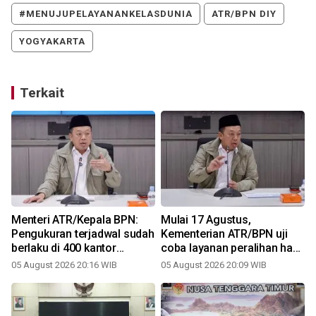
#MENUJUPELAYANANKELASDUNIA
ATR/BPN DIY
YOGYAKARTA
Terkait
Menteri ATR/Kepala BPN:
Mulai 17 Agustus,
Pengukuran terjadwal sudah
Kementerian ATR/BPN uji
berlaku di 400 kantor
coba layanan peralihan hak
a
pertanahan
10 hari di 15 kantah
05 August 2026 20:16 WIB
05 August 2026 20:09 WIB
3