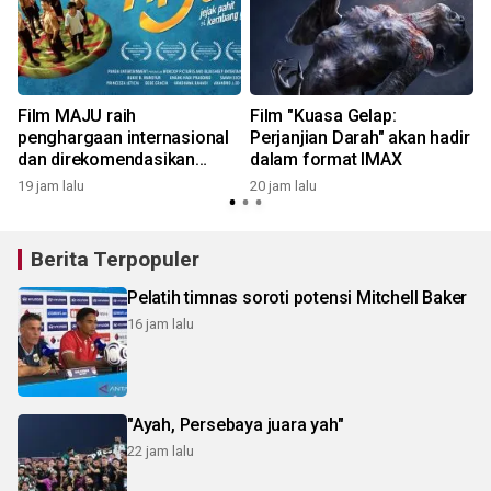
Film MAJU raih
Film "Kuasa Gelap:
penghargaan internasional
Perjanjian Darah" akan hadir
dan direkomendasikan
dalam format IMAX
Kemenko PMK
19 jam lalu
20 jam lalu
Berita Terpopuler
Pelatih timnas soroti potensi Mitchell Baker
16 jam lalu
"Ayah, Persebaya juara yah"
22 jam lalu