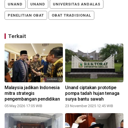
UNAND
UNAND
UNIVERSITAS ANDALAS
PENELITIAN OBAT
OBAT TRADISIONAL
Terkait
Malaysia jadikan Indonesia
Unand ciptakan prototipe
mitra strategis
pompa tadah hujan tenaga
pengembangan pendidikan
surya bantu sawah
05 May 2026 17:05 WIB
23 November 2025 12:45 WIB
0