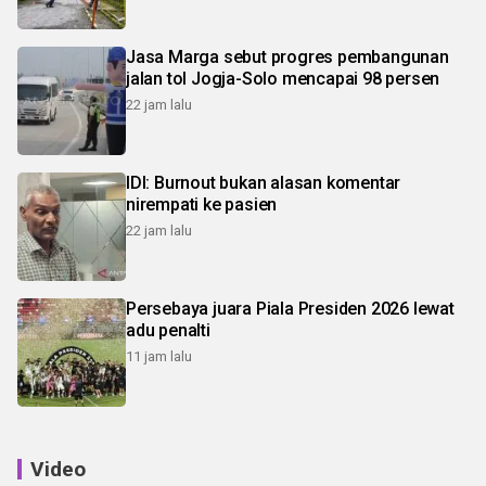
Jasa Marga sebut progres pembangunan
jalan tol Jogja-Solo mencapai 98 persen
22 jam lalu
IDI: Burnout bukan alasan komentar
nirempati ke pasien
22 jam lalu
Persebaya juara Piala Presiden 2026 lewat
adu penalti
11 jam lalu
Video