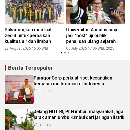
Pakar ungkap manfaat
Universitas Andalas siap
zeolit untuk perbaikan
jadi "host" uji publik
kualitas air dan limbah
penulisan ulang sejarah
nasional
23 August 2025 16:05 WIB
05 July 2025 17:05 WIB, 2025
2
Berita Terpopuler
ParagonCorp perkuat riset kecantikan
berbasis multi-omics di Indonesia
21 jam lalu
Jelang HUT RI, PLN imbau masyarakat jaga
jarak aman umbul-umbul dari jaringan listrik
21 jam lalu