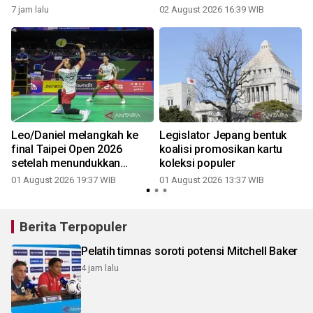
7 jam lalu
02 August 2026 16:39 WIB
3
s
Leo/Daniel melangkah ke
Legislator Jepang bentuk
final Taipei Open 2026
koalisi promosikan kartu
setelah menundukkan
koleksi populer
ganda Jepang
01 August 2026 19:37 WIB
01 August 2026 13:37 WIB
2
Berita Terpopuler
Pelatih timnas soroti potensi Mitchell Baker
4 jam lalu