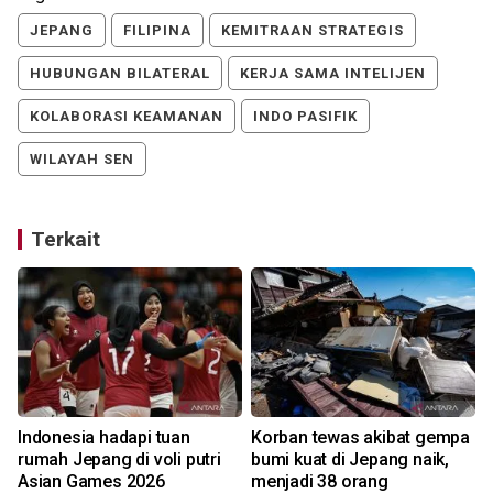
JEPANG
FILIPINA
KEMITRAAN STRATEGIS
HUBUNGAN BILATERAL
KERJA SAMA INTELIJEN
KOLABORASI KEAMANAN
INDO PASIFIK
WILAYAH SEN
Terkait
Indonesia hadapi tuan
Korban tewas akibat gempa
rumah Jepang di voli putri
bumi kuat di Jepang naik,
Asian Games 2026
menjadi 38 orang