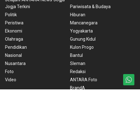
Jogja Terkini
Pariwisata & Budaya
Politik
Hiburan
Peristiwa
Mancanegara
Ekonomi
Yogyakarta
Olahraga
Gunung Kidul
Pendidikan
Kulon Progo
Nasional
Bantul
Nusantara
Sleman
Foto
Redaksi
Video
ANTARA Foto
BrandA
RSS
Ketentuan Penggunaan
Kebijakan Cookie
Kebijakan Privasi
Pedoman Media Siber